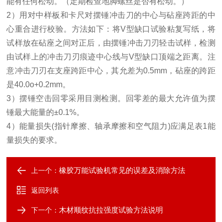
能有任何松动。（定期检查地脚螺丝是否有松动。）
2）用对中样板和卡尺对摆锤冲击刀的中心与砧座跨距的中
心重合进行校验。方法如下：将V型缺口试验粘复写纸，将
试样放在砧座之间对正后，由摆锤冲击刀刃轻击试样，检测
由试样上的冲击刀刃痕迹中心线与V型缺口顶端之距离。注
意冲击刀刃在支座跨距中心，其允差为0.5mm，砧座的跨距
是40.0o+0.2mm。
3）摆锤空击回零采用目测检测。回零差的最大允许值为摆
锤最大能量的
±
0.1%。
4）能量损失(指针摩擦、轴承摩擦和空气阻力)应满足表1能
量损失的要求。
橡胶万能试验机常见的误差及消除方法
上一个：
返回列表
木材顺纹抗拉强度试验方法说明
下一个：