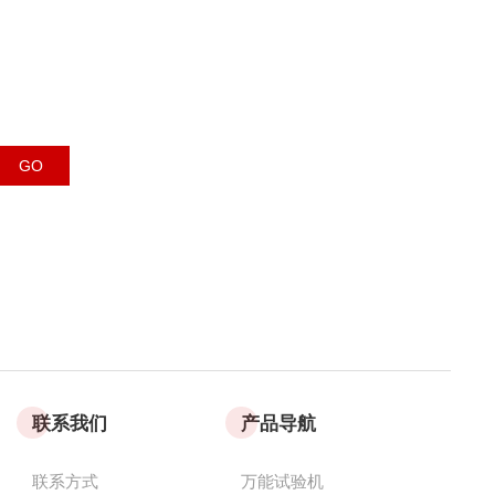
联系我们
产品导航
联系方式
万能试验机