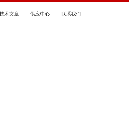
技术文章
供应中心
联系我们