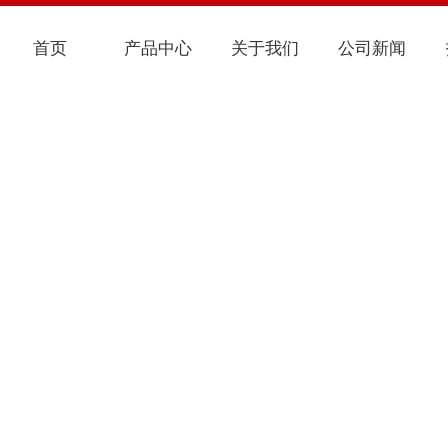
首页
产品中心
关于我们
公司新闻