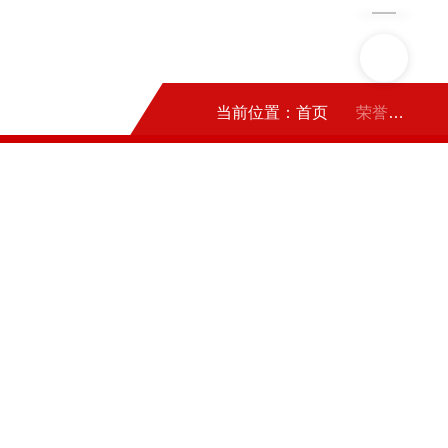
当前位置：
首页
荣誉资质