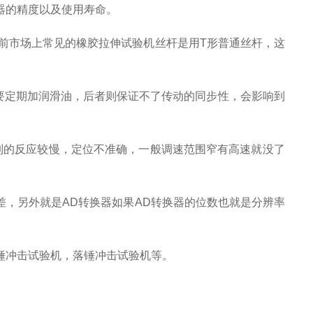
器的精度以及使用寿命。
前市场上常见的
橡胶拉伸试验机
丝杆是用
T
形普通丝杆，这
要定期加润滑油，后者则保证不了传动的同步性，会影响到
制的反应较慢，定位不准确，一般调速范围窄有高速就没了
差，另外就是
AD
转换器如果
AD
转换器的位数也就是分辨率
锤冲击试验机，落锤冲击试验机等。