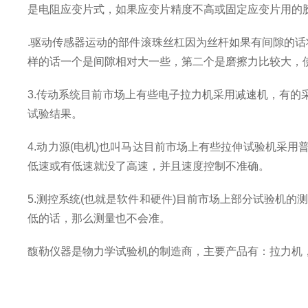
是电阻应变片式，如果应变片精度不高或固定应变片用的
.
驱动传感器运动的部件滚珠丝杠因为丝杆如果有间隙的话
样的话一个是间隙相对大一些，第二个是磨擦力比较大，
3.
传动系统目前市场上有些电子拉力机采用减速机，有的
试验结果。
4.
动力源
(
电机
)
也叫马达目前市场上有些
拉伸试验机
采用
低速或有低速就没了高速，并且速度控制不准确。
5.
测控系统
(
也就是软件和硬件
)
目前市场上部分
试验机
的测
低的话，那么测量也不会准
。
馥勒仪器是物力学试验机的制造商，主要产品有：拉力机