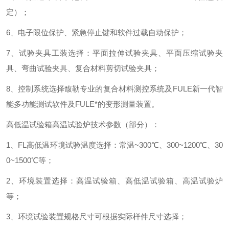
定
）；
6
、电子限位保护、紧急停止键和软件过载自动保护；
7
、
试验夹具工装选择
：
平面
拉伸
试验夹具
、
平面
压缩
试验夹
具
、弯曲
试验夹具
、
复合材料
剪切
试验夹具
；
8、控制系统选择馥勒专业的复合材料测控系统及FULE新一代智
能多功能测试软件及FULE*的变形测量装置。
高低温试验箱高温试验炉
技术参数
（部分）
：
1、
FL高低温环境试验温度选择：常温~300℃、300~1200℃、30
0~1500℃等
；
2、
环境装置选择：高温试验箱、高低温试验箱、高温试验炉
等
；
3、
环境试验装置规格尺寸可根据实际样件尺寸选择
；