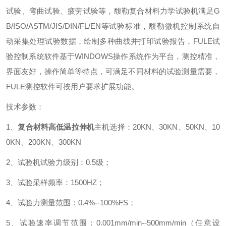
试验、弯曲试验、疲劳试验等，馥勒复合材料力学试验机满足
G
B/ISO/ASTM/JIS/DIN
/FL/EN
等试验标准，
馥勒
微机控制系统自
动采集处理试验数据，绘制多种曲线并打印试验报告，
FULE试
验
控制系统软件基于WINDOWS操作系统作为平台，
测控精准
，
界面友好，操作简单等特点，可满足不同材料的试验测量需要，
FULE
测控软件可按用户要求扩展功能。
技术参数：
1、
复合材料高低温拉伸机
主机选择
：
20KN、30KN、
50KN、10
0KN
、200KN、300KN
2、
试验机
试验力级别：0.5级；
3、试验采样频率：1500HZ；
4
、试验力测量范围：0.4%--100%FS；
5
、
试验
速率调节范围：0.0
0
1mm/min--500mm/min（任意
设