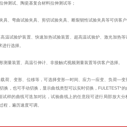
拉伸测试、陶瓷基复合材料拉伸测试等；
夹具、弯曲试验夹具、剪切试验夹具、断裂韧性试验夹具等可供客户
、高温试验炉装置、快速加热试验装置、超高温试验炉、激光加热等
求进行选择。
形测量装置、高温引伸计、非接触式视频测量装置等供客户选择。
集载荷、变形、位移等，可选择变形—时间、应力—应变、负荷—变
切换，也可手动切换，显示曲线类型可以实时切换，
FULETEST
*
组试样的曲线可迭加对比，试验曲线上的任意段可进行局部放大分
过程，遍历速度可调。