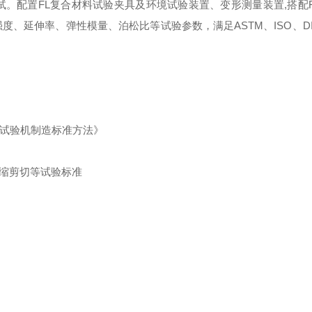
试。配置
FL
复合材料试验夹具及环境试验装置、变形测量装置
,
搭配
强度、延伸率、弹性模量、泊松比等试验参数，满足
ASTM
、
ISO
、
D
试验机制造标准方法》
缩
剪切等试验标准