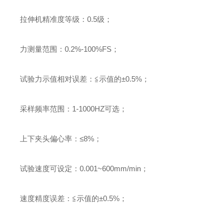
拉伸机精准度等级：
0.5
级；
力测量范围：
0.2%-100%FS
；
试验力示值相对误差：≦示值的±
0.5%
；
采样频率范围：
1-1000HZ
可选；
上下夹头偏心率：≤
8%
；
试验速度可设定：
0.001~600mm/min
；
速度精度误差：≦示值的±
0.5%
；