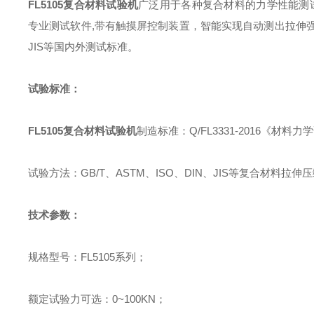
FL5105
复合材料试验机
广泛用于各种复合材料的力学性能测
专业测试软件
,
带有触摸屏控制装置，智能实现自动测出拉伸
JIS
等国内外测试标准。
试验标准：
FL5105
复合材料试验机
制造标准：
Q/FL3331-2016
《材料力学
试验方法：
GB/T
、
ASTM
、
ISO
、
DIN
、
JIS
等复合材料拉伸
压
技术参数：
规格型号：
FL5105
系列；
额定试验力可选：
0~100KN
；