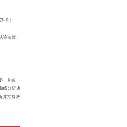
选择；
试验装置，
形、负荷—
的曲线分析功
析并支持放