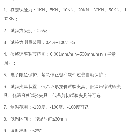
1
、额定试验力：
1KN
、
5KN
、
10KN
、
20KN
、
30KN
、
50KN
、
1
00KN
；
2
、试验力级别：
0.5
级；
3
、试验力测量范围：
0.4%--100%FS
；
4
、位移速率调节范围：
0.001mm/min--500mm/min
（任意
调）；
5
、电子限位保护、紧急停止键和软件过载自动保护；
6
、试验夹具装置：低温环形拉伸试验夹具、低温压缩试验夹
具、低温弯曲试验夹具、低温剪切试验夹具等可选；
7
、测温范围：
-180
度、
-196
度、
-100
度可选
8
、低温区间：
降温时间
≤30min
9
、温度梯度：
≤2℃