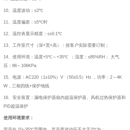
10
、温度波动：
≤2℃
11
、温度偏差：
≤5℃
时
12
、温控表显示精度：
≤±0.1℃
13
、工作室尺寸（深
×
宽
×
高）：按客户实际需要订制；
14
、使用环境：温度
+5℃
～
+35℃
；湿度：
≤85%RH
；
大气
压：
86
～
106KPa
15
、电源：
AC220
（
1±10%
）
V
（
50±0.5
）
Hz
，功率：
2
～
4K
W
，三相四线
+
保护地线
16
、安全装置：漏电保护器箱内超温保护器、风机过热保护器和
PID
超温保护
使用环境要求：
室温在
10~35℃
范围内，其温度波动应不大于
2℃/h
；