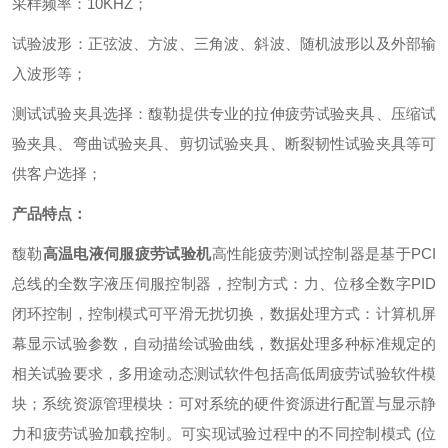
采样频率：10KHZ
；
试验波形：正弦波、方波、三角波、斜波、随机波形以及外部输
入波形等
；
测试试验夹具选择：馥勒提供专业的拉伸疲劳试验夹具、压缩试
验夹具、弯曲试验夹具、剪切试验夹具、断裂韧性试验夹具等可
供客户选择
；
产品
特点：
馥勒
高温电液伺服疲劳试验机
高性能疲劳测试控制器是基于PCI
总线的全数字液压伺服控制器，控制方式：力、位移全数字PID
闭环控制，控制模式可平滑无扰切换，数据处理方式：计算机屏
幕显示试验参数，自动描绘试验曲线，数据处理多种标准规定的
相关试验要求，多用途动态测试软件包括高低周疲劳试验软件模
块；系统资源管理模块：可对系统的硬件资源进行配置与显示静
力和疲劳试验加载控制。可实现试验过程中的不同控制模式 (位