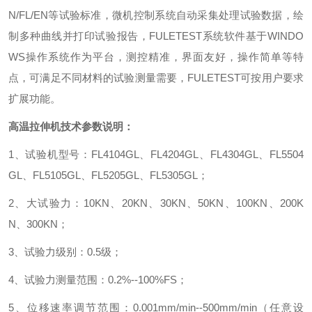
N/FL/EN
等试验标准，微机控制系统自动采集处理试验数据，绘
制多种曲线并打印试验报告，
FULETEST
系统软件基于
WINDO
WS
操作系统作为平台，测控精准，界面友好，操作简单等特
点，可满足不同材料的试验测量需要，
FULETEST
可按用户要求
扩展功能。
高温拉伸机技术参数说明：
1
、试验机型号：
FL4104GL
、
FL4204GL
、
FL4304GL
、
FL5504
GL
、
FL5105GL
、
FL5205GL
、
FL5305GL
；
2
、大试验力：
10KN
、
20KN
、
30KN
、
50KN
、
100KN
、
200K
N
、
300KN
；
3
、试验力级别：
0.5
级；
4
、试验力测量范围：
0.2%--100%FS
；
5
、位移速率调节范围：
0.001mm/min--500mm/min
（任意设