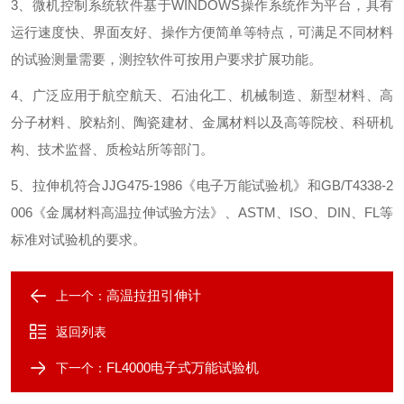
3
、微机控制系统软件基于
WINDOWS
操作系统作为平台，具有
运行速度快、界面友好、操作方便简单等特点，可满足不同材料
的试验测量需要，测控软件可按用户要求扩展功能。
4
、广泛应用于航空航天、石油化工、机械制造、新型材料、高
分子材料、胶粘剂、陶瓷建材、金属材料以及高等院校、科研机
构、技术监督、质检站所等部门。
5
、拉伸机符合
JJG475-1986
《电子万能试验机》和
GB/T4338-2
006
《金属材料高温拉伸试验方法》、
ASTM
、
ISO
、
DIN
、
FL
等
标准对试验机的要求。
高温拉扭引伸计
上一个：
返回列表
FL4000电子式万能试验机
下一个：