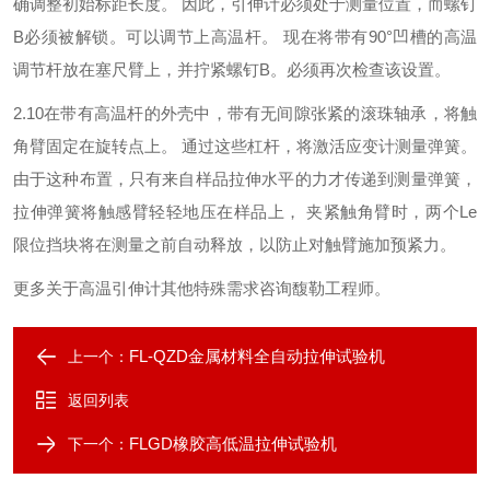
确调整初始标距长度。
因此，引伸计必须处于测量位置，而螺钉
B
必须被解锁。可以调节上高温杆。
现在将带有
90
°凹槽的高温
调节杆放在塞尺臂上，并拧紧螺钉
B
。必须再次检查该设置。
2.10
在带有高温杆的外壳中，带有无间隙张紧的滚珠轴承，将触
角臂固定在旋转点上。
通过这些杠杆，将激活应变计测量弹簧。
由于这种布置，只有来自样品拉伸水平的力才传递到测量弹簧，
拉伸弹簧将触感臂轻轻地压在样品上，
夹紧触角臂时，两个
Le
限位挡块将在测量之前自动释放，以防止对触臂施加预紧力。
更多关于高温引伸计其他特殊需求咨询馥勒工程师。
FL-QZD金属材料全自动拉伸试验机
上一个：
返回列表
FLGD橡胶高低温拉伸试验机
下一个：