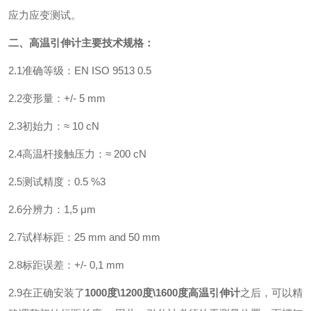
应力应变测试。
二、高温引伸计主要技术规格：
2.1
准确等级：
EN ISO 9513 0.5
2.2
变形量：
+/- 5 mm
2.3
初始力：≈
10 cN
2.4
高温杆接触压力：≈
200 cN
2.5
测试精度：
0.5 %3
2.6
分辨力：
1,5
μ
m
2.7
试样标距：
25 mm and 50 mm
2.8
标距误差：
+/- 0,1 mm
2.9
在正确安装了
1000度\1200度\1600度高温引伸计
之后，可以精