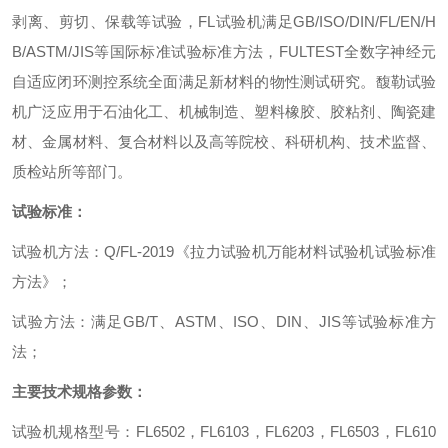
剥离、剪切、保载等试验，
FL
试验机满足
GB/ISO/DIN/FL/EN/H
B/ASTM/JIS
等国际标准试验标准方法，
FULTEST
全数字神经元
自适应闭环测控系统全面满足新材料的物性测试研究。馥勒试验
机广泛应用于石油化工、机械制造、塑料橡胶、胶粘剂、陶瓷建
材、金属材料、复合材料以及高等院校、科研机构、技术监督、
质检站所等部门。
试验标准：
试验机方法：
Q/FL-2019
《拉力试验机万能材料试验机试验标准
方法》；
试验方法：满足
GB/T
、
ASTM
、
ISO
、
DIN
、
JIS
等试验标准方
法；
主要技术规格参数：
试验机规格型号：
FL6502
，
FL6103
，
FL6203
，
FL6503
，
FL610