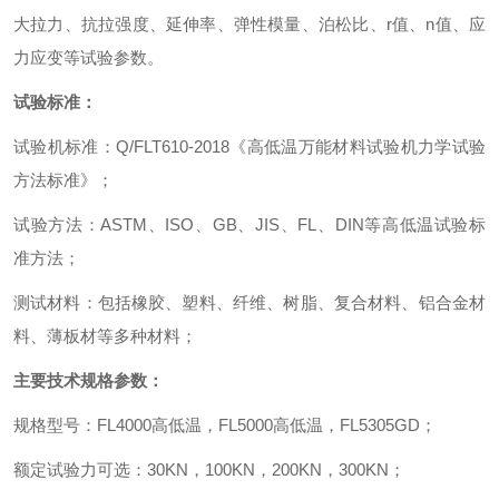
大拉力、抗拉强度、延伸率、弹性模量、泊松比、
r
值、
n
值、应
力应变等试验参数。
试验标准：
试验机标准
：
Q/FLT610-2018
《高低温万能材料试验机力学试验
方法标准》
；
试验方法
：
ASTM
、
ISO
、
GB
、
JIS
、
FL
、
DIN
等高低温试验标
准方法
；
测试材料
：
包括橡胶、塑料、纤维、树脂、复合材料、铝合金材
料、薄板材等多种材料
；
主要技术规格参数
：
规格型号
：
FL4000
高低温
，
FL5000
高低温
，
FL5305GD
；
额定试验力可选
：
30KN
，
100KN
，
200KN
，
300KN
；