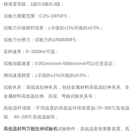
精准度等级
：
1
级
/0.5
级
/0.3
级
；
试验力测量范围
：
0.2%-100%FS
；
试验力示值相对误差
：
≦示值的±
1%/
示值的±
0.5%
；
试验力分辨力
：
试验力的
1/500000FS
；
采样速率
：
0~1000Hz
可选
；
试验加载速度
：
0.001mm/min-500mm/min
可以任意设定
；
测试速度精度
：
≦示值的±
1%/
示值的±
0.5%
；
试验夹具
：
高低温拉伸夹具，包括金属材料高低温拉伸夹具、非
金属材料高低温拉伸、压缩、弯曲试验夹具等
；
高低温环境箱
：
不同温度的高低温环境装置如
-70~350
℃高低温
箱、
-40~200
℃高低温箱等
；
高低温材料万能拉伸试验机
试验附件：高低温变形测量装置、高