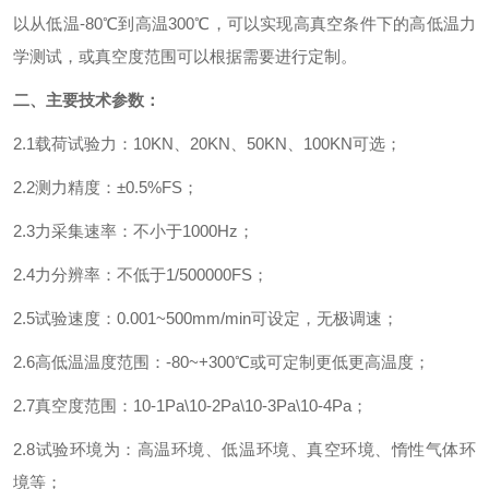
以从低温
-80
℃到高温
300
℃，可以实现高真空条件下的高低温力
学测试，或真空度范围可以根据需要进行定制。
二、主要技术参数：
2.1
载荷试验力：
10KN
、
20KN
、
50KN
、
100KN
可选；
2.2
测力精度：±
0.5%FS
；
2.3
力采集速率：不小于
1000Hz
；
2.4
力分辨率：不低于
1/500000FS
；
2.5
试验速度：
0.001~500mm/min
可设定，无极调速；
2.6
高低温温度范围：
-80~+300
℃或可定制更低更高温度；
2.7
真空度范围：
10-1Pa\10-2Pa\10-3Pa\10-4Pa
；
2.8
试验环境为：高温环境、低温环境、真空环境、惰性气体环
境等；