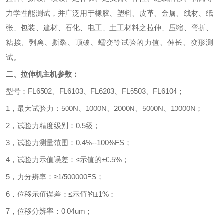
力学性能测试，并广泛用于橡胶、塑料、皮革、金属、线材、纸
张、包装、建材、石化、电工、土工材料之拉伸、压缩、弯折、
粘接、剥离、撕裂、顶破、蠕变等试验的力值、伸长、变形测
试。
二、拉伸机主机参数：
型号：
FL6502
、
FL6103
、
FL6203
、
FL6503
、
FL6104
；
1
，最大
试验力：
500N
、
1000N
、
2000N
、
5000N
、
10000N
；
2
，试验力精度级别：
0.5
级；
3
，试验力测量范围：
0.4%--100%FS
；
4
，试验力示值误差：≤示值的±
0.5%
；
5
，力分辨率：≥
1/500000FS
；
6
，位移示值误差：≤示值的±
1%
；
7
，位移分辨率：
0.04um
；