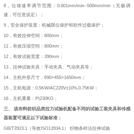
8
，位移速率调节范围：
0.001mm/min--500mm/min
（无极调
速，可任意设定）；
9
，安全保护装置：机械限位保护和软件过载保护；
10
，有效拉伸空间：
800mm
；
11
，有效压缩空间：
800mm
；
12
，有效试验宽度：
390mm
；
13
，拉伸试验夹具：手动夹具、气动夹具等；
14
，主机外形尺寸：
690
×
455
×
1650mm
；
15
，主机电源：
0.5KW/AC220V
±
10%,0.75KW
；
16
，主机重量：约
230KG
；
三、
该
布料纺织品类拉力试验机
配备不同的试验工装夹具和传感
器装置可满足以下试验标准：
GB/T3923.1
（等效
ISO13934.1
）
织物条样法拉伸试验