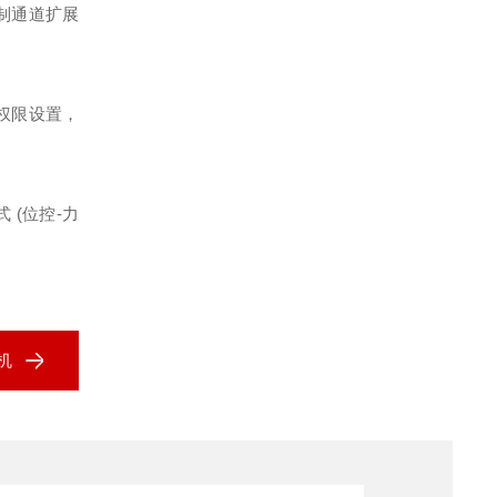
制通道扩展
权限设置，
式
(
位控
-
力
机