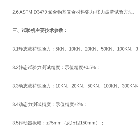
2.6 ASTM D3479
聚合物基复合材料张力
-
张力疲劳试验方法
.
三、试验机主要技术参数：
3.1
静态载荷试验力：
5KN
、
10KN
、
20KN
、
50KN
、
100KN
、
3.2
静态试验力测试精度：示值精度±
0.5%
；
3.3
动态载荷试验力：
10KN
、
20KN
、
50KN
、
100KN
、
300KN
3.4
动态力测试精度：示值精度±
2%
；
3.5
作动器振幅：±
75mm
（总行程
150mm
）；