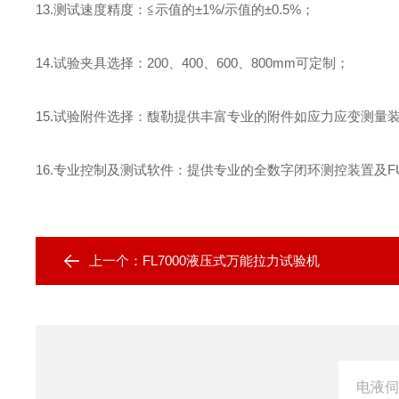
13.
测试速度精度
：
≦示值的±
1%/
示值的±
0.5%
；
14.
试验夹具选择
：
200
、
400
、
600
、
800mm
可定制
；
15.
试验附件选择
：
馥勒提供丰富专业的附件如应力应变测量
16.
专业控制及测试软件
：
提供专业的全数字闭环测控装置及
F
上一个：
FL7000液压式万能拉力试验机