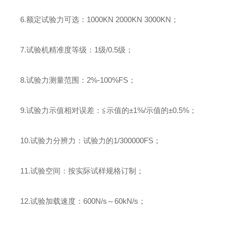
6.
额定试验力可选
：
1000KN
2000KN
3000KN
；
7.
试验机精准度等级
：
1
级
/0.5
级
；
8.
试验力测量范围
：
2%-100%FS
；
9.
试验力示值相对误差
：
≦示值的±
1%/
示值的±
0.5%
；
10.
试验力分辨力
：
试验力的
1/300000FS
；
11.
试验空间
：
按实际试样规格订制
；
12.
试验加载速度
：
600N/s
～
60kN/s
；