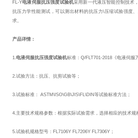
FL-Y
电液伺服抗压
强度
试验机
采用新一代液压智能控制技术
抗压力学性能测试
，
可以测出材料的抗压力
\
压缩试验强度、
求。
产品详情：
1.
电液伺服抗压
强度
试验机
标准
：
Q/FLT701-2018
《电液伺服
2.
试验方法
：
抗压、抗剪试验等
；
3.
试验标准
：
ASTM\ISO\GB\JIS\FL\DIN
等试验标准方法
；
4.
主要技术规格参数
：
根据实际试验需求，选择相应的技术规
5.
试验机规格型号
：
FL7106Y
FL7206Y
FL7306Y
；