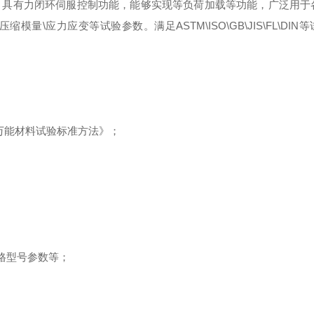
，具有力闭环伺服控制功能，能够实现等负荷加载等功能，广泛用于
压缩模量
\
应力应变等试验参数。满足
ASTM\ISO\GB\JIS\FL\DIN
等
万能材料试验标准方法》
；
格型号参数等
；