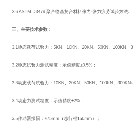
2.6 ASTM D3479
聚合物基复合材料张力
-
张力疲劳试验方法
.
三、主要技术参数：
3.1
静态载荷试验力：
5KN
、
10KN
、
20KN
、
50KN
、
100KN
、
3.2
静态试验力测试精度：示值精度±
0.5%
；
3.3
动态载荷试验力：
10KN
、
20KN
、
50KN
、
100KN
、
300KN
3.4
动态力测试精度：示值精度±
2%
；
3.5
作动器振幅：±
75mm
（总行程
150mm
）；