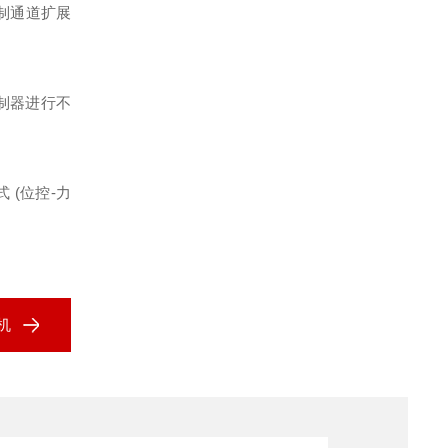
制通道扩展
制器进行不
式
(
位控
-
力
机