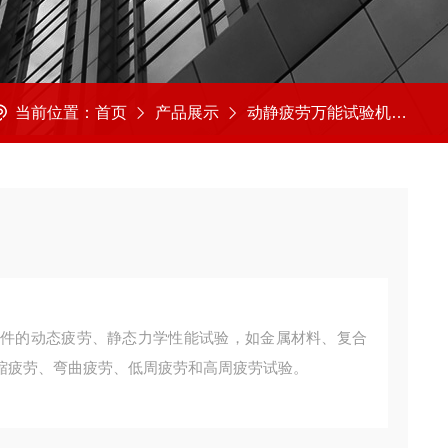
当前位置：
首页
产品展示
动静疲劳万能试验机
动
零部件的动态疲劳、静态力学性能试验，如金属材料、复合
缩疲劳、弯曲疲劳、低周疲劳和高周疲劳试验。