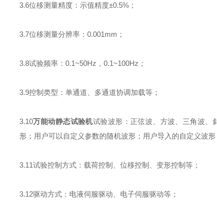
3.6
位移测量精度：示值精度±
0.5%
；
3.7
位移测量分辨率：
0.001mm
；
3.8
试验频率：
0.1~50Hz
，
0.1~100Hz
；
3.9
控制类型：单通道、多通道协调加载等；
3.10
万能动静态试验机
试验波形：正弦波、方波、三角波、
形；用户可以自定义参数的随机波形；用户导入的自定义波形
3.11
试验控制方式：载荷控制、位移控制、变形控制等；
3.12
驱动方式：电液伺服驱动、电子伺服驱动等；