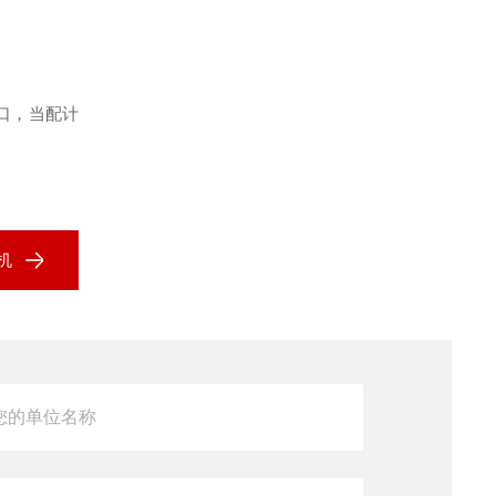
口，当配计
机