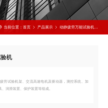
当前位置：
首页
产品展示
动静疲劳万能试验机
疲
试验机
L疲劳试验机架、交流高速电机及驱动器，测控系统、加
具、润滑装置、保护装置等组成。