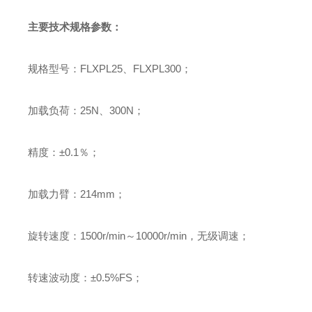
主要技术规格参数
：
规格型号
：
FLXPL25
、
FLXPL300
；
加载负荷
：
25N
、
300N
；
精度
：
±
0.1
％
；
加载力臂
：
214mm
；
旋转速度
：
1500r/min
～
10000r/min
，无级调速
；
转速波动度
：
±
0.5%FS
；