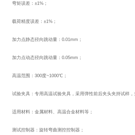
弯矩误差
：
±
1%
；
载荷精度误差
：
±
1%
；
加力点静态径向跳动量
：
0.01mm
；
加力点动态径向跳动量
：
0.05mm
；
高温范围
：
300
度
~1000
℃
；
试验夹具
：
专用高温试验夹具，采用弹性前后夹头夹持试样，
适用材料
：
金属材料、高温合金材料等
；
测试控制器
：
旋转弯曲测控控制器
；