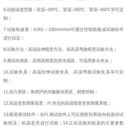
6.
试验温度范围
：
室温
~200
℃、室温
~350
℃、室温
~450
℃等可定
制
；
7.
试验机速度
：
0.001
～
100mm/min
可通过控制面板或试验软件
进行设定
；
8.
试验方法
：
高温拉伸蠕变方法、或高温弯曲蠕变试验方法
；
9.
测试传感器
：
采用高精度负荷传感器，可选用多头夹头
；
10.
试验夹具
：
高温拉伸试验夹具、高温弯曲试验夹具等可定
制
；
11.
动力系统
：
免维护的伺服驱动系统，精密控制
；
12.
高温变形测量装置
：
FL
专业的高温蠕变变形测量系统
；
13.
蠕变测试软件
：
在
FL
测试软件上可以观察到系统内机器的试
验情况：机器是否进行试验；
14.
正在试验的机器的主要参数