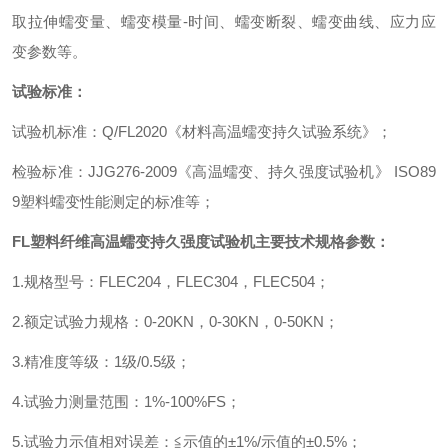
取拉伸蠕变量、蠕变模量
-
时间、蠕变断裂、蠕变曲线、应力应
变参数等。
试验标准：
试验机标准
：
Q/FL2020
《材料高温蠕变持久试验系统》
；
检验标准
：
JJG276-2009
《高温蠕变、持久强度试验机》
ISO89
9
塑料蠕变性能测定的标准等
；
FL
塑料纤维高温蠕变持久强度试验机
主要技术规格参数
：
1.
规格型号
：
FLEC204
，
FLEC304
，
FLEC504
；
2.
额定试验力规格
：
0-20KN
，
0-30KN
，
0-50KN
；
3.
精准度等级
：
1
级
/0.5
级
；
4.
试验力测量范围
：
1%-100%FS
；
5.
试验力示值相对误差
：
≦示值的±
1%/
示值的±
0.5%
；