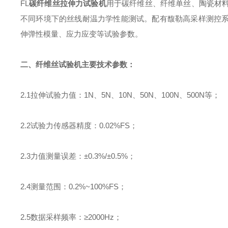
FL
碳纤维丝拉伸力试验机
用于碳纤维丝、纤维单丝、陶瓷材
不同环境下的丝线耐温力学性能测试。配有馥勒高采样测控
伸弹性模量、应力应变等试验参数。
二、纤维丝试验机主要技术参数：
2.1
拉伸试验力值：
1N
、
5N
、
10N
、
50N
、
100N
、
500N
等；
2.2
试验力传感器精度：
0.02%FS
；
2.3
力值测量误差：±
0.3%/
±
0.5%
；
2.4
测量范围：
0.2%~100%FS
；
2.5
数据采样频率：≥
2000Hz
；