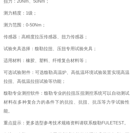
扭力
：
20Nm
、
50Nm
；
测力精度
：
1
级
；
测力范围
：
0-50Nm
；
传感器
：
高精度拉压传感器、扭力传感器
；
试验夹具选择
：
馥勒拉扭、压扭专用试验夹具
；
适用材料
：
橡胶、塑料、纤维复合材料等
；
可选试验附件
：
可选馥勒高温炉、高低温环境试验装置实现高温
拉扭、高低温拉扭试验等功能
；
馥勒专业测控软件
：
馥勒专业的拉扭压扭测控系统可以自动测试
材料在多种复合力的条件下的抗拉、抗扭、抗压等力学试验性
能。
重点提示
：
更多选型参考技术规格资料请联系馥勒
FULETEST
。