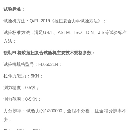
试验标准：
试验机方法
：
Q/FL-2019
《拉扭复合力学试验方法》
；
试验标准方法
：
满足
GB/T
、
ASTM
、
ISO
、
DIN
、
JIS
等试验标准
方法
；
馥勒
FL
橡胶拉扭复合试验机
主要技术规格参数
：
试验机规格型号
：
FL6503LN
；
拉伸力
/
压力
：
5KN
；
测力精度
：
0.5
级
；
测力范围
：
0-5KN
；
力分辨率
：
试验力的
1/300000
，全程不分档，且全程分辨率不
变
；