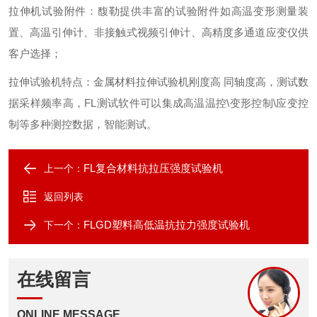
拉伸机试验附件
：
馥勒提供丰富的试验附件如高温变形测量装
置、高温引伸计、非接触式视频引伸计、高精度多通道应变仪供
客户选择
；
拉伸试验机特点
：
金属材料拉伸试验机刚度高
同轴度高
，
测试数
据采样频率高
，
FL
测试软件可以集成高温温控
\
变形控制
\
应变控
制等多种测控数据
，
智能测试
。
FL复合材料抗拉压强度试验机
上一个：
返回列表
FLGD塑料高低温抗拉力强度试验机
下一个：
在线留言
ONLINE MESSAGE