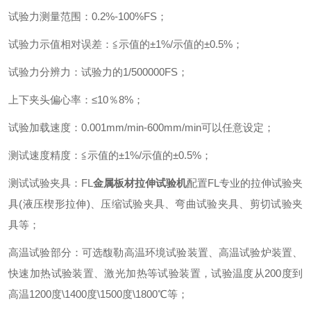
试验力测量范围
：
0.2%-100%FS
；
试验力示值相对误差
：
≦示值的±
1%/
示值的±
0.5%
；
试验力分辨力
：
试验力的
1/500000FS
；
上下夹头偏心率
：
≤
10
％
8%
；
试验加载速度
：
0.001mm/min-600mm/min
可以任意设定
；
测试速度精度
：
≦示值的±
1%/
示值的±
0.5%
；
测试试验夹具
：
FL
金属板材拉伸试验机
配置
FL
专业的拉伸试验夹
具
(
液压楔形拉伸
)
、压缩试验夹具、弯曲试验夹具、剪切试验夹
具等
；
高温试验部分
：
可选馥勒高温环境试验装置、高温试验炉装置、
快速加热试验装置、激光加热等试验装置，试验温度从
200
度到
高温
1200
度
\1400
度
\1500
度
\1800
℃等
；