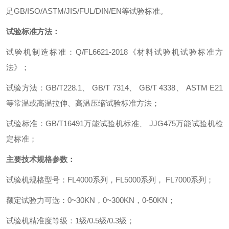
足
GB/ISO/ASTM/JIS/FUL/DIN/EN
等试验标准。
试验标准方法：
试验机制造标准
：
Q/FL6621-2018
《材料试验机试验标准方
法》
；
试验方法
：
GB/T228.1
、
GB/T 7314
、
GB/T 4338
、
ASTM E21
等常温或高温拉伸、高温压缩试验标准方法
；
试验标准
：
GB/T16491
万能试验机标准、
JJG475
万能试验机检
定标准
；
主要技术规格参数
：
试验机规格型号
：
FL4000
系列
，
FL5000
系列
，
FL7000
系列
；
额定试验力可选
：
0~30KN
，
0~300KN
，
0-50KN
；
试验机精准度等级
：
1
级
/0.5
级
/0.3
级
；