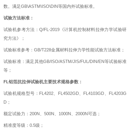
数。满足
GB\ASTM\ISO\DIN
等国内外试验标准。
试验方法标准：
试验机参考方法
：
Q/FL-2019
《计算机控制材料拉伸力学试验研
究方法》
；
试验标准参考
：
GB/T228
金属材料拉伸力学性能试验方法标准
；
试验标准
：
满足其他
GB/ISO/ASTM/JIS/FUL/DIN/EN
等试验标准
等
；
FL
铝箔抗拉伸试验机
主要技术规格参数
：
试验机规格型号
：
FL4202
、
FL4502GD
、
FL4103GD
、
FL4203G
D
；
额定试验力
：
200N
、
500N
、
1000N
、
2000N
可选
；
精准度等级
：
0.5
级
；