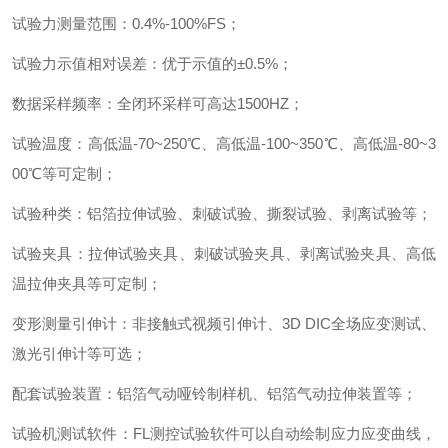
试验力测量范围
：
0.4%-100%FS
；
试验力示值相对误差
：
优于示值的
±
0.5%
；
数据采样频率
：
全闭环采样可高达
1500HZ
；
试验温度
：
高低温
-70~250
℃、高低温
-100~350
℃、高低温
-80~3
00
℃等可定制
；
试验种类
：
铝箔拉伸试验、刺破试验、撕裂试验、剥离试验等
；
试验夹具
：
拉伸试验夹具、刺破试验夹具、剥离试验夹具、高低
温拉伸夹具等可定制
；
变形测量引伸计
：
非接触式视频引伸计、
3D DIC
全场应变测试、
激光引伸计等可选
；
配套试验装置
：
铝箔气动哑铃制样机、铝箔气动拉伸装置等
；
试验机测试软件
：
FL
测控试验软件可以自动绘制应力应变曲线，