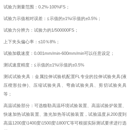
试验力测量范围
：
0.2%-100%FS
；
试验力示值相对误差
：
≦示值的±
1%/
示值的±
0.5%
；
试验力分辨力
：
试验力的
1/500000FS
；
上下夹头偏心率
：
≤
10
％
8%
；
试验加载速度
：
0.001mm/min-600mm/min
可以任意设定
；
测试速度精度
：
≦示值的±
1%/
示值的±
0.5%
测试试验夹具
：
金属拉伸试验机配置
FL
专业的拉伸试验夹具
(
液
压楔形拉伸
)
、压缩试验夹具、弯曲试验夹具、剪切试验夹具
等
；
高温试验部分
：
可选馥勒高温环境试验装置、高温试验炉装置、
快速加热试验装置、激光加热等试验装置，试验温度从
200
度到
高温
1200
度
\1400
度
\1500
度
\1800
℃等可根据实际测试要求进行选