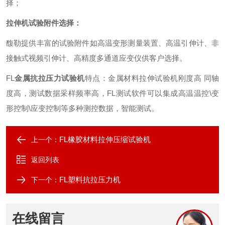
择
；
拉伸机试验附件选择
：
馥勒提供丰富的试验附件如高温变形测量装置、高温引伸计、非
接触式视频引伸计、高精度多通道应变仪供客户选择。
FL
金属抗拉压力试验机
特点
：
金属材料拉伸试验机刚度高
同轴
度高
，
测试数据采样频率高
，
FL
测试软件可以集成高温温控
\
变
形控制
\
应变控制等多种测控数据
，
智能测试
。
FL橡胶材料拉伸压缩试验机
上一个：
返回列表
FL塑料抗拉压力机
下一个：
在线留言