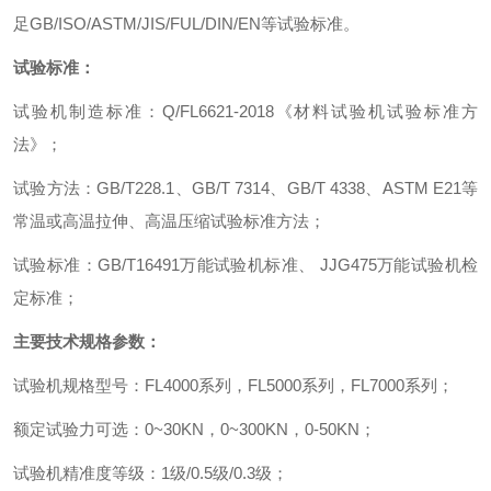
足
GB/ISO/ASTM/JIS/FUL/DIN/EN
等试验标准。
试验标准：
试验机制造标准
：
Q/FL6621-2018
《材料试验机试验标准方
法》
；
试验方法
：
GB/T228.1
、
GB/T 7314
、
GB/T 4338
、
ASTM E21
等
常温或高温拉伸、高温压缩试验标准方法
；
试验标准
：
GB/T16491
万能试验机标准、
JJG475
万能试验机检
定标准
；
主要技术规格参数
：
试验机规格型号
：
FL4000
系列
，
FL5000
系列
，
FL7000
系列
；
额定试验力可选
：
0~30KN
，
0~300KN
，
0-50KN
；
试验机精准度等级
：
1
级
/0.5
级
/0.3
级
；