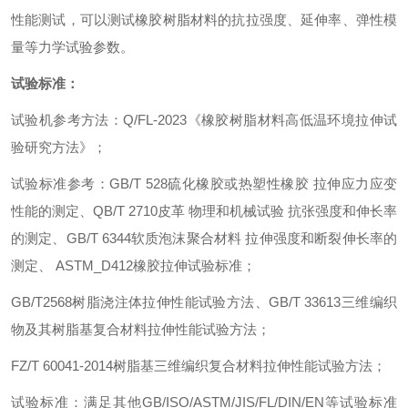
性能测试
，
可以测试橡胶树脂材料的抗拉强度、延伸率、弹性模
量等力学试验参数。
试验标准：
试验机参考方法
：
Q/FL-2023
《橡胶树脂材料高低温环境拉伸试
验研究方法》
；
试验标准参考
：
GB/T 528
硫化橡胶或热塑性橡胶 拉伸应力应变
性能的测定、
QB/T 2710
皮革 物理和机械试验 抗张强度和伸长率
的测定、
GB/T 6344
软质泡沫聚合材料 拉伸强度和断裂伸长率的
测定、
ASTM_D412
橡胶拉伸试验标准
；
GB/T2568
树脂浇注体拉伸性能试验方法、
GB/T 33613
三维编织
物及其树脂基复合材料拉伸性能试验方法
；
FZ/T 60041-2014
树脂基三维编织复合材料拉伸性能试验方法
；
试验标准
：
满足其他
GB/ISO/ASTM/JIS/FL/DIN/EN
等试验标准