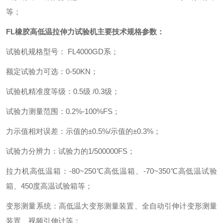
等
；
FL
橡胶高低温拉伸力试验机
主要技术规格参数
：
试验机规格型号
：
FL4000GD
系
；
额定试验力可选
：
0-50KN
；
试验机精准度等级
：
0.5
级
/0.3
级
；
试验力测量范围
：
0.2%-100%FS
；
力示值相对误差
：
示值的
±
0.5%/
示值的±
0.3%
；
试验力分辨力
：
试验力的
1/500000FS
；
拉力机高低温箱
：
-80~250
℃高低温箱、
-70~350
℃高低温试验
箱、
450
度高温试验箱等
；
变形测量系统
：
高低温大变形测量装置、全自动引伸计变形测量
装置、视频引伸计等
；