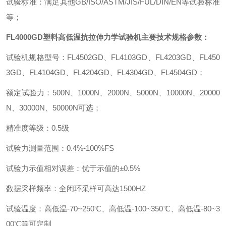
试验标准
：
满足其他
GB/ISO/ASTM/JIS/FUL/DIN/EN
等试验标准
等
；
FL4000GD
塑料高低温抗拉伸力学试验机
主要技术规格参数
：
试验机规格型号
：
FL4502GD
、
FL4103GD
、
FL4203GD
、
FL450
3GD
、
FL4104GD
、
FL4204GD
、
FL4304GD
、
FL4504GD
；
额定试验力
：
500N
、
1000N
、
2000N
、
5000N
、
10000N
、
20000
N
、
30000N
、
50000N
可选
；
精准度等级
：
0.5
级
试验力测量范围
：
0.4%-100%FS
试验力示值相对误差
：
优于示值的
±
0.5%
数据采样频率
：
全闭环采样可高达
1500HZ
试验温度
：
高低温
-70~250
℃、高低温
-100~350
℃、高低温
-80~3
00
℃等可定制