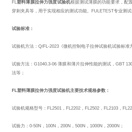
FL
塑料薄膜拉伸力强度试验机
根据测试薄膜的功能要求
，
配
穿刺夹具等
，
用于实现相应的测试功能。
FULETEST
专业测试
试验标准：
试验机方法
：
Q/FL-2023
《微机控制电子拉伸试验机试验标准
试验方法
：
G1040.3-06
薄膜和薄片拉伸性能的测试，
GBT 13
法等
；
FL
塑料薄膜拉伸力强度试验机
主要技术规格参数
：
试验机规格型号
：
FL2501
，
FL2202
，
FL2502
，
FL2103
，
FL2
试验力
：
0-50N
，
100N
，
200N
，
500N
，
1000N
，
2000N
；