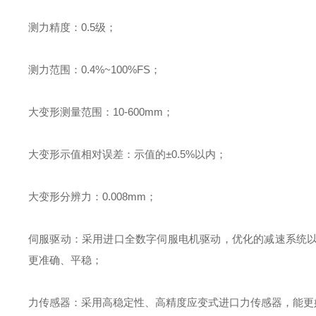
测力精度
：
0.5
级
；
测力范围
：
0.4%~100%FS
；
大变形测量范围
：
10-600mm
；
大变形示值相对误差
：
示值的
±
0.5%
以内
；
大变形分辨力
：
0.008mm
；
伺服驱动
：
采用进口全数字伺服电机驱动，优化的减速系统
更准确、平稳
；
力传感器
：
采用高稳定性、高精度应变式进口力传感器，能更