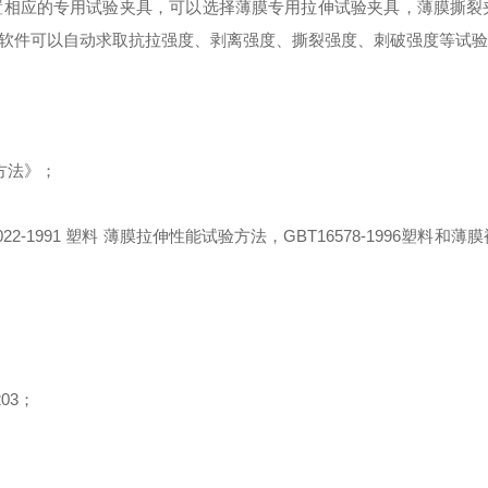
置相应的专用试验夹具
，
可以选择薄膜专用拉伸试验夹具
，
薄膜撕裂
软件可以自动求取抗拉强度、剥离强度、撕裂强度、刺破强度等试验
方法》
；
022-1991
塑料 薄膜拉伸性能试验方法，
GBT16578-1996
塑料和薄膜
203
；