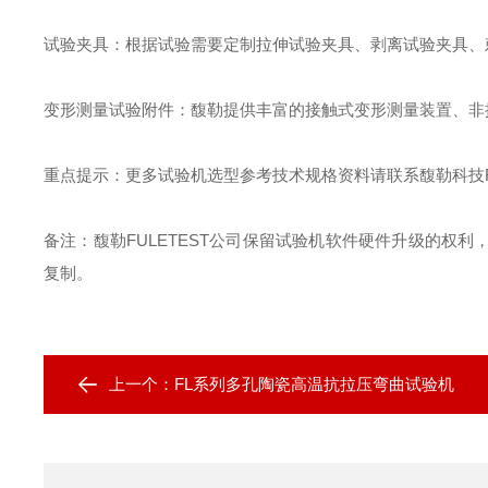
试验夹具
：
根据试验需要定制拉伸试验夹具、剥离试验夹具、
变形测量试验附件
：
馥勒提供丰富的接触式变形测量装置、非
重点提示
：
更多试验机选型参考技术规格资料请联系馥勒科技
备注：馥勒
FULETEST
公司保留试验机软件硬件升级的权利
复制。
上一个：
FL系列多孔陶瓷高温抗拉压弯曲试验机