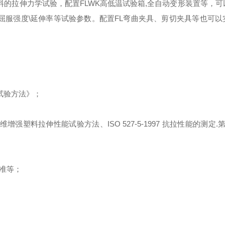
料的拉伸力学试验
，
配置
FLWK
高低温试验箱
,
全自动变形装置等
，
可
屈服强度
\
延伸率等试验参数。配置
FL
弯曲夹具、剪切夹具等也可以
试验方法》
；
维增强塑料拉伸性能试验方法、
ISO 527-5-1997
抗拉性能的测定
.
准等
；