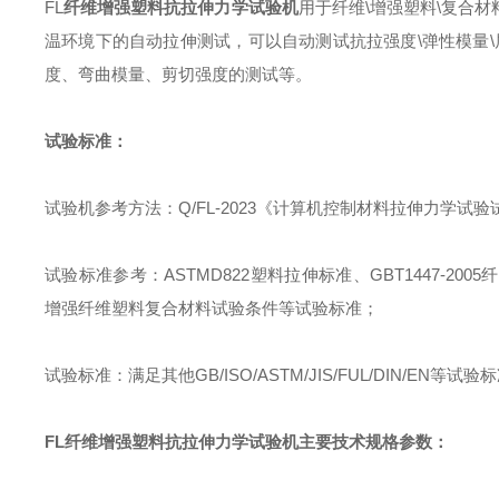
FL
纤维增强塑料抗拉伸力学试验机
用于纤维
\
增强塑料
\
复合材
温环境下的自动拉伸测试
，
可以自动测试抗拉强度
\
弹性模量
\
度、弯曲模量、剪切强度的测试等。
试验标准：
试验机参考方法
：
Q/FL-2023
《计算机控制材料拉伸力学试验
试验标准参考
：
ASTMD822
塑料拉伸标准、
GBT1447-2005
纤
增强纤维塑料复合材料试验条件等试验标准
；
试验标准
：
满足其他
GB/ISO/ASTM/JIS/FUL/DIN/EN
等试验标
FL
纤维增强塑料抗拉伸力学试验机
主要技术规格参数
：