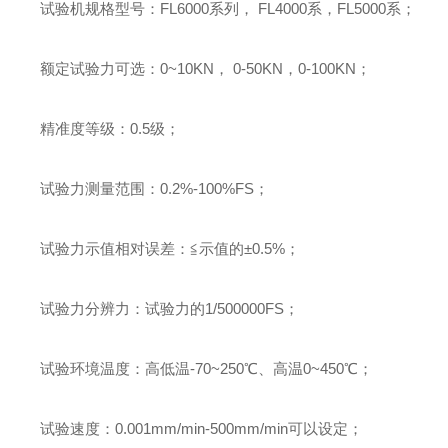
试验机规格型号
：
FL6000
系列
，
FL4000
系
，
FL5000
系
；
额定试验力可选
：
0~10KN
，
0-50KN
，
0-100KN
；
精准度等级
：
0.5
级
；
试验力测量范围
：
0.2%-100%FS
；
试验力示值相对误差
：
≦示值的±
0.5%
；
试验力分辨力
：
试验力的
1/500000FS
；
试验环境温度
：
高低温
-70~250
℃、高温
0~450
℃
；
试验速度
：
0.001mm/min-500mm/min
可以设定
；