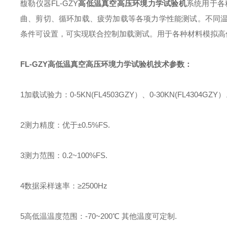
馥勒仪器
FL
-
GZY
高低温真空高压环境力学试验机
系统用于各
曲、剪切、循环加载、疲劳加载等各项力学性能测试。不同
条件可设置，可实现联合控制加载测试。用于各种材料模拟高
FL
-
GZY
高低温真空高压环境力学试验机
技术参数：
1
加载试验力：
0-5KN(FL4503GZY
）、
0-30KN(FL4304GZY
）
2
测力精度：优于±
0.5%FS.
3
测力范围：
0.2~100%FS.
4
数据采样速率：≥
2500Hz
5
高低温温度范围：
-70~200
℃ 其他温度可定制
.