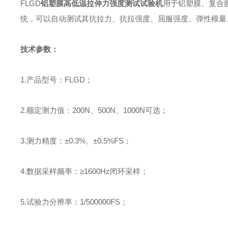
FLGD
铝塑膜高低温拉伸力强度测试试验机
用于铝塑膜、复合
统，可以自动测试其抗拉力、抗拉强度、屈服强度、弹性模量
技术参数：
1.
产品型号：
FLGD
；
2.
额定测力值：
200N
、
500N
、
1000N
可选；
3.
测力精度：±
0.3%
、±
0.5%FS
；
4.
数据采样频率：≥
1600Hz
闭环采样；
5.
试验力分辨率：
1/500000FS
；