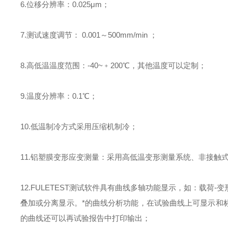
6.
位移分辨率：
0.025
μ
m
；
7.
测试速度调节：
0.001
～
500mm/min
；
8.
高低温温度范围：
-40~
﹢
200
℃，其他温度可以定制；
9.
温度分辨率：
0.1
℃；
10.
低温制冷方式采用压缩机制冷；
11.
铝塑膜变形应变测量：采用高低温变形测量系统、非接触
12.FULETEST
测试软件具有曲线多轴功能显示，如：载荷
-
变
叠加或分离显示。*的曲线分析功能，在试验曲线上可显示和
的曲线还可以再试验报告中打印输出；