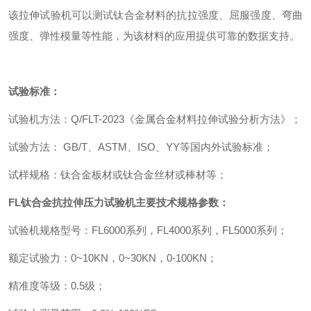
该拉伸试验机可以测试钛合金材料的抗拉强度、屈服强度、弯曲
强度、弹性模量等性能，为该材料的应用提供可靠的数据支持。
试验标准：
试验机方法
：
Q/FLT-202
3
《金属合金材料拉伸试验分析方法》
；
试验方法
：
GB/T
、
ASTM
、
ISO
、
YY
等国内外试验标准
；
试样规格
：
钛合金板材或钛合金丝材或棒材等
；
FL
钛合金抗拉伸压力试验机
主要技术规格参数
：
试验机规格型号
：
FL6000
系列
，
FL4000
系列
，
FL5000
系列
；
额定试验力
：
0~10KN
，
0~30KN
，
0-100KN
；
精准度等级
：
0.5
级
；