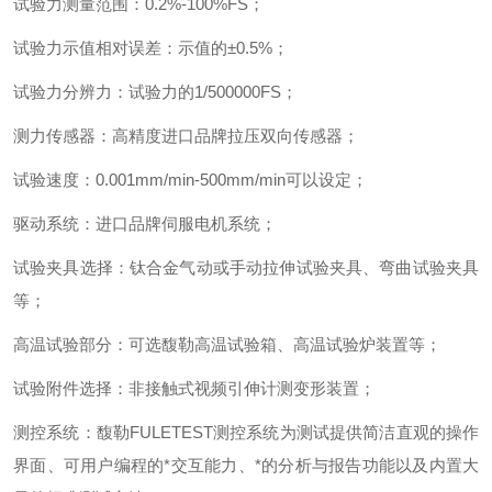
试验力测量范围
：
0.2%-100%FS
；
试验力示值相对误差
：
示值的
±
0.5%
；
试验力分辨力
：
试验力的
1/500000FS
；
测力传感器
：
高精度进口品牌拉压双向传感器
；
试验速度
：
0.001mm/min-500mm/min
可以设定
；
驱动系统
：
进口品牌伺服电机系统
；
试验夹具选择
：
钛合金气动或手动拉伸试验夹具、弯曲试验夹具
等
；
高温试验部分
：
可选馥勒高温试验箱、高温试验炉装置等
；
试验附件选择
：
非接触式视频引伸计测变形装置
；
测控系统
：
馥勒
FULETEST
测控系统为测试提供简洁直观的操作
界面、可用户编程的*交互能力、*的分析与报告功能以及内置大