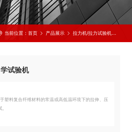
当前位置：
首页
产品展示
拉力机/拉力试验机
拉力
力学试验机
用于塑料复合纤维材料的常温或高低温环境下的拉伸、压
试。