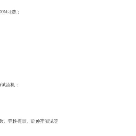
00N
可选
；
力试验机
；
验、弹性模量、延伸率测试等