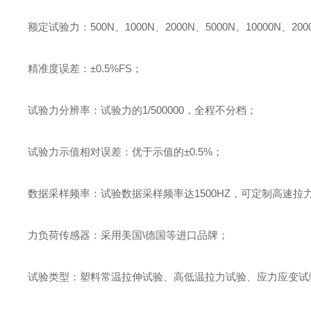
额定试验力
：
500N
、
1000N
、
2000N
、
5000N
、
10000N
、
200
精准度误差
：
±
0.5%FS
；
试验力分辨率
：
试验力的
1/500000
，全程不分档
；
试验力示值相对误差
：
优于示值的
±
0.5%
；
数据采样频率
：
试验数据采样频率达
1500HZ
，可定制高速拉
力负荷传感器
：
采用美国
\
德国等进口品牌
；
试验类型
：
塑料常温拉伸试验、高低温拉力试验、应力应变试