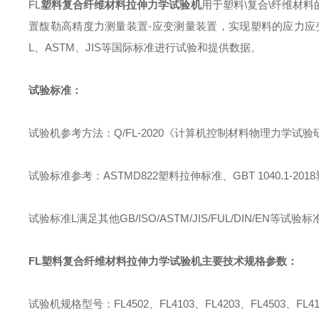
FL
塑料
复合纤维材料拉伸力学试验
机
用于塑料
\
复合
\
纤维材料
置馥勒高精度力测量装置
-
应变测量装置，实现塑料的应力应
L
、
ASTM
、
JIS
等国际标准进行试验和提供数据。
试验标准：
试验机参考方法
：
Q/FL-2020
《计算机控制材料物理力学试验
试验标准参考
：
ASTMD822
塑料拉伸标准、
GBT 1040.1-2018
试验标准
L
满足其他
GB/ISO/ASTM/JIS/FUL/DIN/EN
等试验标
FL
塑料
复合纤维材料拉伸力学试验
机
主要技术规格参数
：
试验机规格型号
：
FL4502
、
FL4103
、
FL4203
、
FL4503
、
FL4