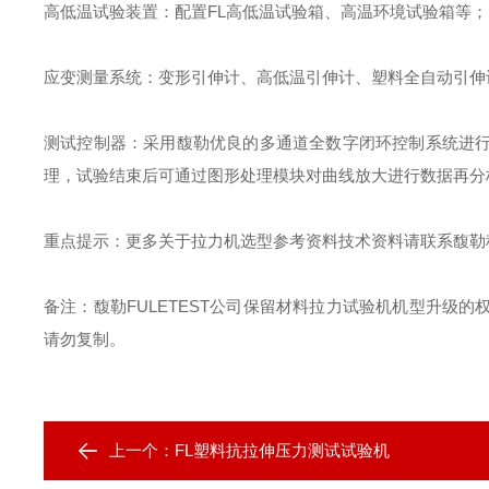
高低温试验装置
：
配置
FL
高低温试验箱、高温环境试验箱等
；
应变测量系统
：
变形引伸计、高低温引伸计、塑料全自动引伸
测试控制器
：
采用馥勒优良的多通道全数字闭环控制系统进
理，试验结束后可通过图形处理模块对曲线放大进行数据再分
重点提示
：
更多关于拉力机选型参考资料技术资料请联系馥勒
备注：馥勒
FULETEST
公司保留材料拉力试验机机型升级的
请勿复制。
上一个：
FL塑料抗拉伸压力测试试验机