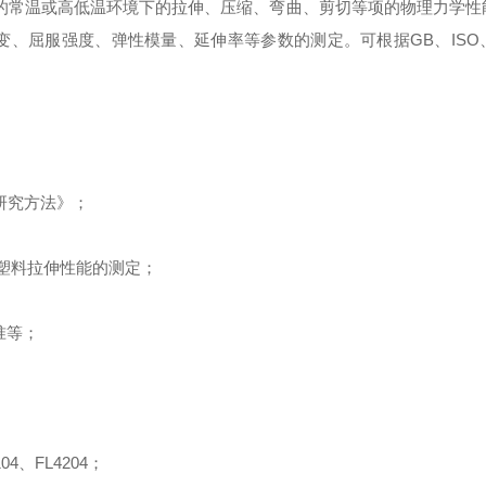
的常温或高低温环境下的拉伸、压缩、弯曲、剪切等项的物理力学性
变、屈服强度、弹性模量、延伸率等参数的测定。可根据
GB
、
ISO
研究方法》
；
塑料拉伸性能的测定
；
准等
；
104
、
FL4204
；