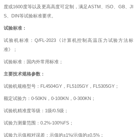
度或
1600
度等以及更高高度可定制，满足
ASTM
、
ISO
、
GB
、
JI
S
、
DIN
等试验标准要求。
试验标准：
试验机标准
：
Q/FL-2023
《计算机控制高温压力试验方法标
准》
；
试验标准
：
国内外常用标准
；
主要技术规格参数
：
试验机规格型号
：
FL4504GY
，
FL5105GY
，
FL5305GY
；
额定试验力
：
0-50KN
，
0-100KN
，
0-300KN
；
试验机精准度等级
：
1
级
/0.5
级
；
试验力测量范围
：
0.2%-100%FS
；
试验力示值相对误差
：
示值的
±
1%/
示值的±
0.5%
；