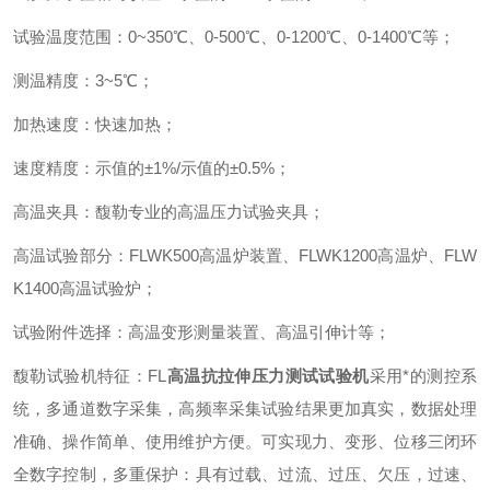
试验温度范围
：
0~350
℃、
0-500
℃、
0-1200
℃、
0-1400
℃等
；
测温精度
：
3~5
℃
；
加热速度
：
快速加热
；
速度精度
：
示值的
±
1%/
示值的±
0.5%
；
高温夹具
：
馥勒专业的高温压力试验夹具
；
高温试验部分
：
FLWK500
高温炉装置、
FLWK1200
高温炉、
FLW
K1400
高温试验炉
；
试验附件选择
：
高温变形测量装置、高温引伸计等
；
馥勒试验机特征
：
FL
高温抗拉伸压力测试试验机
采用*的测控系
统，多通道数字采集，高频率采集试验结果更加真实，数据处理
准确、操作简单、使用维护方便。可实现力、变形、位移三闭环
全数字控制，多重保护：具有过载、过流、过压、欠压，过速、