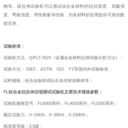
物等。该拉伸试验机可以测试钛合金材料的抗拉强度、屈服强
度、弯曲强度、弹性模量等性能，为该材料的应用提供可靠的数
据支持。
试验标准：
试验机方法
：
Q/FLT-2023
《金属合金材料拉伸试验分析方法》
；
试验方法
：
GB/T
、
ASTM
、
ISO
、
YY
等国内外试验标准
；
试样规格
：
钛合金板材或钛合金丝材或棒材等
；
FL
钛合金抗拉伸压缩测试试验机
主要技术规格参数
：
试验机规格型号
：
FL6000
系列
，
FL4000
系列
，
FL5000
系列
；
额定试验力
：
0~10KN
，
0~30KN
，
0-100KN
；
精准度等级
：
0.5
级
；