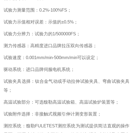
试验力测量范围
：
0.2%-100%FS
；
试验力示值相对误差
：
示值的
±
0.5%
；
试验力分辨力
：
试验力的
1/500000FS
；
测力传感器
：
高精度进口品牌拉压双向传感器
；
试验速度
：
0.001mm/min-500mm/min
可以设定
；
驱动系统
：
进口品牌伺服电机系统
；
试验夹具选择
：
钛合金气动或手动拉伸试验夹具、弯曲试验夹具
等
；
高温试验部分
：
可选馥勒高温试验箱、高温试验炉装置等
；
试验附件选择
：
非接触式视频引伸计测变形装置
；
测控系统
：
馥勒
FULETEST
测控系统为测试提供简洁直观的操作