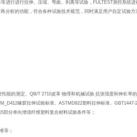
料等进行进行拉伸、压缩、弯曲、剥离等试验，
FULTEST
测控系统进
行再分析的功能，符合各种试验技术规范，同时满足用户自定试验方
变性能的测定、
QB/T 2710
皮革 物理和机械试验 抗张强度和伸长率
M_D412
橡胶拉伸试验标准、
ASTMD822
塑料拉伸标准、
GBT1447-
第
5
部分单向增强纤维塑料复合材料试验条件等
；
准等
；