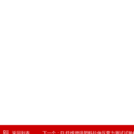
返回列表
下一个：
FL纤维增强塑料拉伸压弯力测试试验