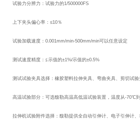
试验力分辨力
：
试验力的
1/500000FS
上下夹头偏心率
：
≤
10
％
试验加载速度
：
0.001mm/min-500mm/min
可以任意设定
测试速度精度
：
≦示值的±
1%/
示值的±
0.5%
测试试验夹具选择
：
橡胶塑料拉伸夹具、弯曲夹具、剪切试验
高温试验部分
：
可选馥勒高温高低温试验装置，温度从
-70
℃
拉伸机试验附件选择
：
馥勒提供全自动引伸计、电子引伸计、