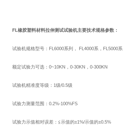
FL
橡胶塑料材料拉伸测试试验机
主要技术规格参数
：
试验机规格型号
：
FL6000
系列
，
FL4000
系
，
FL5000
系
额定试验力可选
：
0~10KN
，
0-30KN
，
0-300KN
试验机精准度等级
：
1
级
/0.5
级
试验力测量范围
：
0.2%-100%FS
试验力示值相对误差
：
≦示值的±
1%/
示值的±
0.5%