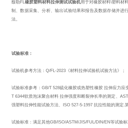
馥勒
FL
橡胶塑料材料拉伸测试试验机
用于对橡胶材料
\
塑料材
制、数据采集、分析、输出试验结果和报告及数据存储并进
法。
试验标准：
试验机参考方法
：
Q/FL-2023
《材料拉伸试验机试验方法》
；
试验标准参考
：
GB/T 528
硫化橡胶或热塑性橡胶 拉伸应力应
T 6344
软质泡沫聚合材料 拉伸强度和断裂伸长率的测定、
AST
强塑料拉伸性能试验方法、
ISO 527-5-1997
抗拉性能的测定
.
试验标准
：
满足其他
GB/ISO/ASTM/JIS/FUL/DIN/EN
等试验标