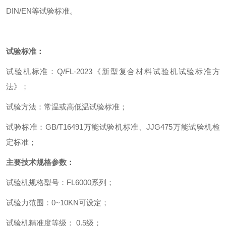
DIN/EN
等试验标准。
试验标准：
试验机标准
：
Q/FL-2023
《新型复合材料试验机试验标准方
法》
；
试验方法
：
常温或高低温试验标准
；
试验标准
：
GB/T16491
万能试验机标准、
JJG475
万能试验机检
定标准
；
主要技术规格参数
：
试验机规格型号
：
FL6000
系列
；
试验力范围
：
0~10KN
可设定
；
试验机精准度等级
：
0.5
级
；