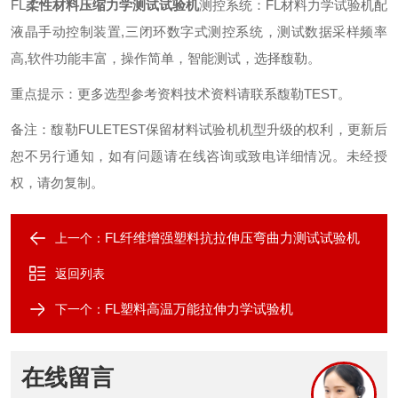
FL
柔性材料压缩力学测试试验机
测控系统
：
FL
材料力学试验机配
液晶手动控制装置
,
三闭环数字式测控系统，测试数据采样频率
高
,
软件功能丰富，操作简单，智能测试
，
选择馥勒
。
重点提示
：
更多选型参考资料技术资料请联系馥勒
TEST
。
备注：馥勒
FULETEST
保留材料试验机机型升级的权利，更新后
恕不另行通知，如有问题请在线咨询或致电详细情况。未经授
权，请勿复制。
FL纤维增强塑料抗拉伸压弯曲力测试试验机
上一个：
返回列表
FL塑料高温万能拉伸力学试验机
下一个：
在线留言