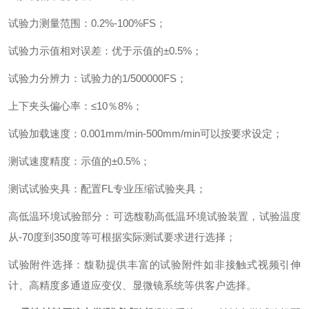
试验力测量范围
：
0.2%-100%FS
；
试验力示值相对误差
：
优于示值的
±
0.5%
；
试验力分辨力
：
试验力的
1/500000FS
；
上下夹头偏心率
：
≤
10
％
8%
；
试验加载速度
：
0.001mm/min-500mm/min
可以按要求设定
；
测试速度精度
：
示值的
±
0.5%
；
测试试验夹具
：
配置
FL
专业压缩试验夹具
；
高低温环境试验部分
：
可选馥勒高低温环境试验装置，试验温度
从
-70
度到
350
度等可根据实际测试要求进行选择
；
试验附件选择
：
馥勒提供丰富的试验附件如非接触式视频引伸
计、高精度多通道应变仪、显微镜系统等供客户选择。