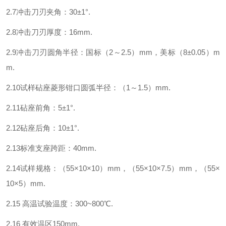
2.7
冲击刀刃夹角：
30
±
1
°
.
2.8
冲击刀刃厚度：
16mm.
2.9
冲击刀刃圆角半径：国标（
2
～
2.5
）
mm
，美标（
8
±
0.05
）
m
m.
2.10
试样砧座菱形钳口圆弧半径：（
1
～
1.5
）
mm.
2.11
砧座前角：
5
±
1
°
.
2.12
砧座后角：
10
±
1
°
.
2.13
标准支座跨距：
40mm.
2.14
试样规格：（
55
×
10
×
10
）
mm
，（
55
×
10
×
7.5
）
mm
，（
55
×
10
×
5
）
mm.
2.15
高温试验温度：
300~800
℃
.
2.16
有效温区
150mm.