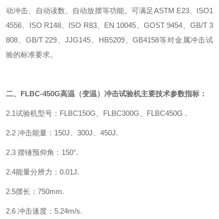
动冲击、自动读数、自动放摆等功能。可满足
ASTM E23
、
ISO1
4556
、
ISO R148
、
ISO R83
、
EN 10045
、
GOST 9454
、
GB/T 3
808
、
GB/T 229
、
JJG145
、
HB5209
、
GB4158
等对金属冲击试
验的标准要求。
二、
FLBC-450G
高温（变温）冲击试验机
主要技术参数指标：
2.1
试验机型号：
FLBC150G
、
FLBC300G
、
FLBC450G .
2.2
冲击能量：
150J
、
300J
、
450J.
2.3
摆锤预仰角：
150
°
.
2.4
能量分辨力：
0.01J.
2.5
摆长：
750mm.
2.6
冲击速度：
5.24m/s.