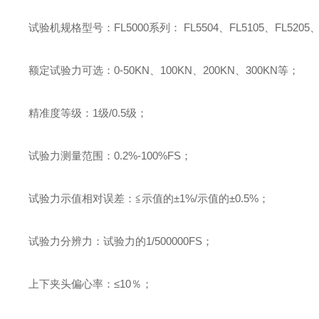
试验机规格型号：
FL5000
系列：
FL5504
、
FL5105
、
FL5205
额定试验力可选：
0-50KN
、
100KN
、
200KN
、
300KN
等；
精准度等级：
1
级
/0.5
级；
试验力测量范围：
0.2%-100%FS
；
试验力示值相对误差：
≦示值的±
1%/
示值的±
0.5%
；
试验力分辨力：试验力的
1/500000FS
；
上下夹头偏心率：
≤
10
％；