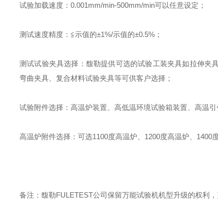
试验加载速度：
0.001mm/min-500mm/min
可以任意设定；
测试速度精度：
≦示值的±
1%/
示值的±
0.5%
；
测试试验夹具选择：馥勒提供可选的试验工装夹具如拉伸夹
弯曲夹具、复合材料试验夹具等可供客户选择；
试验附件选择：高温炉装置、高低温环境试验箱装置、高温引
高温炉附件选择：可选
1100
度高温炉、
1200
度高温炉、
1400
备注：馥勒
FULETEST
公司保留万能试验机机型升级的权利，