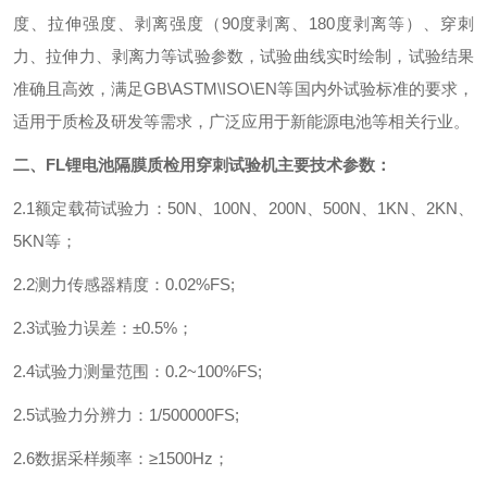
度、拉伸强度、剥离强度（
90
度剥离、
180
度剥离等）、穿刺
力、拉伸力、剥离力等试验参数，试验曲线实时绘制，试验结果
准确且高效，满足
GB\ASTM\ISO\EN
等国内外试验标准的要求，
适用于质检及研发等需求，广泛应用于新能源电池等相关行业。
二、FL
锂电池隔膜质检用穿刺试验机
主要技术参数：
2.1
额定载荷试验力：
50N
、
100N
、
200N
、
500N
、
1KN
、
2KN
、
5KN
等；
2.2
测力传感器精度：
0.02%FS;
2.3
试验力误差：±
0.5%
；
2.4
试验力测量范围：
0.2~100%FS;
2.5
试验力分辨力：
1/500000FS;
2.6
数据采样频率：
≥1500Hz
；