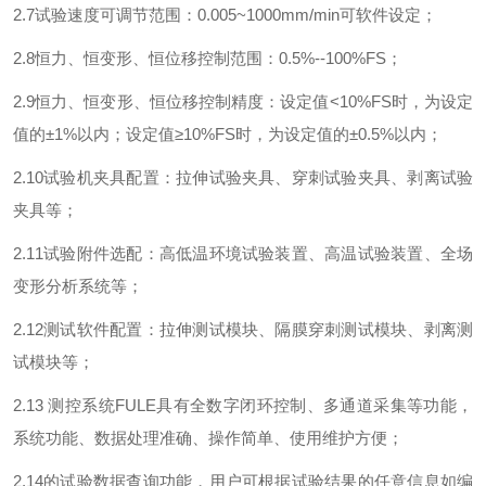
2.7
试验速度可调节范围：
0.005~1000mm/min
可软件设定；
2.8
恒力、恒变形、恒位移控制范围：
0.5%--100%FS
；
2.9
恒力、恒变形、恒位移控制精度：设定值
<10%FS
时，为设定
值的±
1%
以内；设定值
≥10%FS
时，为设定值的±
0.5%
以内；
2.10
试验机夹具配置：拉伸试验夹具、穿刺试验夹具、剥离试验
夹具等；
2.11
试验附件选配：高低温环境试验装置、高温试验装置、全场
变形分析系统等；
2.12
测试软件配置：拉伸测试模块、隔膜穿刺测试模块、剥离测
试模块等；
2.13
测控系统
FULE
具有全数字闭环控制、多通道采集等功能，
系统功能、数据处理准确、操作简单、使用维护方便；
2.14
的试验数据查询功能，用户可根据试验结果的任意信息如编