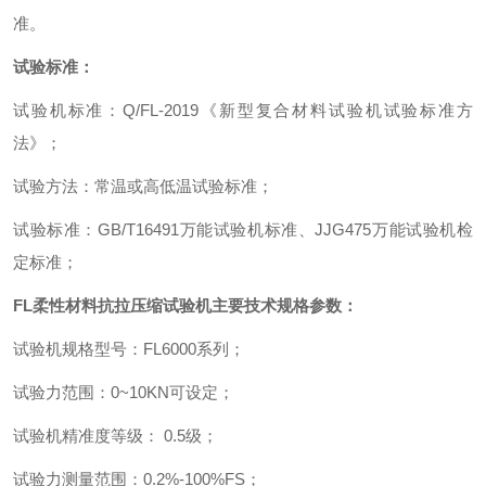
准。
试验标准：
试验机标准
：
Q/FL-2019
《新型复合材料试验机试验标准方
法》
；
试验方法
：
常温或高低温试验标准
；
试验标准
：
GB/T16491
万能试验机标准、
JJG475
万能试验机检
定标准
；
FL
柔性材料抗拉压缩试验机
主要技术规格参数
：
试验机规格型号
：
FL6000
系列
；
试验力范围
：
0~10KN
可设定
；
试验机精准度等级
：
0.5
级
；
试验力测量范围
：
0.2%-100%FS
；