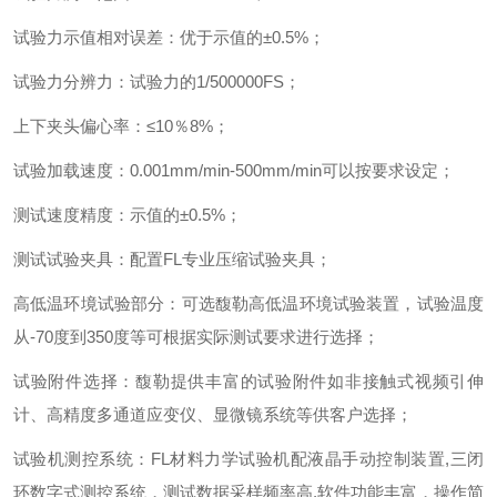
试验力示值相对误差
：
优于示值的±
0.5%
；
试验力分辨力
：
试验力的
1/500000FS
；
上下夹头偏心率
：
≤
10
％
8%
；
试验加载速度
：
0.001mm/min-500mm/min
可以按要求设定
；
测试速度精度
：
示值的±
0.5%
；
测试试验夹具
：
配置
FL
专业压缩试验夹具
；
高低温环境试验部分
：
可选馥勒高低温环境试验装置，试验温度
从
-70
度到
350
度等可根据实际测试要求进行选择
；
试验附件选择
：
馥勒提供丰富的试验附件如非接触式视频引伸
计、高精度多通道应变仪、显微镜系统等供客户选择
；
试验机测控系统
：
FL
材料力学试验机配液晶手动控制装置
,
三闭
环数字式测控系统，测试数据采样频率高
,
软件功能丰富，操作简