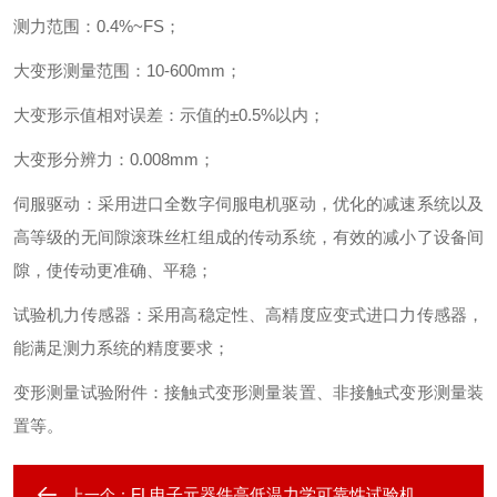
测力范围
：
0.4%~FS
；
大变形测量范围
：
10-600mm
；
大变形示值相对误差
：
示值的±0.5%以内
；
大变形分辨力
：
0.008mm
；
伺服驱动
：
采用进口全数字伺服电机驱动，优化的减速系统以及
高等级的无间隙滚珠丝杠组成的传动系统，有效的减小了设备间
隙，使传动更准确、平稳
；
试验机
力传感器
：
采用高稳定性、高精度应变式进口力传感器，
能满足测力系统的精度要求
；
变形测量试验附件
：
接触式变形测量装置、非接触式变形测量装
置等。
FL电子元器件高低温力学可靠性试验机
上一个：