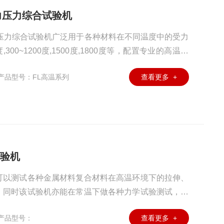
力压力综合试验机
力压力综合试验机广泛用于各种材料在不同温度中的受力
300~1200度,1500度,1800度等，配置专业的高温拉
夹具等，准确测量材料的高温力学性能特征，满足ASTM
产品型号：FL高温系列
查看更多 +
验标准。
试验机
可以测试各种金属材料复合材料在高温环境下的拉伸、
，同时该试验机亦能在常温下做各种力学试验测试，设
/JIS/DIN/FL/EN等试验标准，微机控制系统自动采集处理
产品型号：
查看更多 +
印试验报告，