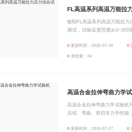
FL高温系列高温万能拉
馥勒FL高温系列高温万能拉
测试，试验温度范围从0~300度,
伸\\高温压缩\\高温剪切试验
更新时间：2026-07-30
\\DIN\\ISO\\FL\\JIS等多种试
浏览量：34
高温合金拉伸弯曲力学
高温合金拉伸弯曲力学试验机
压缩、弯曲、剪切等力学性能
备满足GB/ISO/ASTM/FUL
更新时间：2026-07-27
试验数据，绘制多种曲线并打