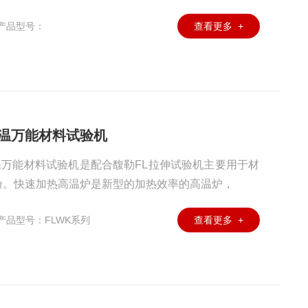
下做各种力学试验测试，高温拉伸试验数据和室温下的
产品型号：
查看更多 +
合金材料的物理性能影响，馥勒高温试验机满足GB/I
试验标准，微机控制系统自动采集处理试验数据，
高温万能材料试验机
温万能材料试验机是配合馥勒FL拉伸试验机主要用于材
验。快速加热高温炉是新型的加热效率的高温炉，
产品型号：FLWK系列
查看更多 +