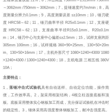
～3062mm /750mm～3062mm
；
7，提锤速度约7m/min
；
8，高
度测量分辨力0.1mm
；
9，高度测量误差 ≤±10mm
；
10，锤刃硬
度 HRC58～62
；
11，锤刃曲率半径 R25±0.1mm
；
12，支座硬
度 HRC58～62
；
13，支座曲率半径R15±0.1mm、R20±0.1m
m
；
14，锤刃中心与支座中心偏差≤±2.5mm
；
15，试样支座跨距
305mm 100mm
；
16，试样规格 360×90×25mm、130×50×20m
m、130×50×16mm
；
17，主机外形尺寸 1080×1240×4300/ 1080
×1240×4300 / 1300×1240×4300
；
18，主机电源 三相五线 380V
10A
；
主要特点：
1，
落锤冲击式试验机
具有自动送样、自动定位功能，操作简
便，工作效率高。
2，架采用框架结构，4根立柱连接底板和顶
板。底板采用整体实心钢板加工而成，充分保证试验机在冲击时
的稳定性。
3，锤体采用高强度整体钢板加工，耐冲击强度高。