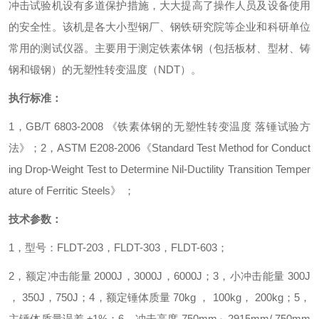
冲击
试验机设有多道保护措施，大大提高了操作人员及设备使用
的安全性。该机是各大小型钢厂、钢铁研究院等企业和科研单位
常用的测试仪器。主要用于测定铁素体钢（包括板材、型材、铸
钢和锻钢）的无塑性转变温度
（NDT）
。
执行标准：
1，GB/T 6803-2008 《铁素体钢的无塑性转变温度 落锤试验方
法》
；
2，ASTM E208-2006《Standard Test Method for Conduct
ing Drop-Weight Test to Determine Nil-Ductility Transition Temper
ature of Ferritic Steels》
；
技术参数：
1，型号：FLDT-203，FLDT-303，FLDT-603
；
2，
额定
冲击能量 2000J，3000J，6000J
；
3，小冲击能量 300J
， 350J，750J
；
4，
额定
锤体质量 70kg ， 100kg， 200kg
；
5，
主锤体质量误差 ±1%
；
6，冲击高度 750mm～2915mm/ 750mm