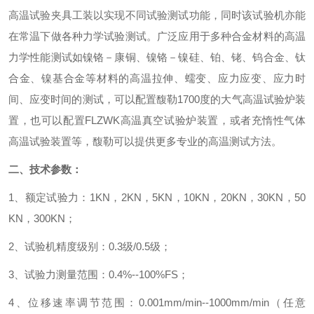
高温试验夹具工装以实现不同试验测试功能，同时该试验机亦能
在常温下做各种力学试验测试。广泛应用于多种合金材料的高温
力学性能测试如镍铬－康铜、镍铬－镍硅、铂、铑、钨合金、钛
合金、镍基合金等材料的高温拉伸、蠕变、应力应变、应力时
间、应变时间的测试，可以配置馥勒1700度的大气高温试验炉装
置，也可以配置FLZWK高温真空试验炉装置，或者充惰性气体
高温试验装置等，馥勒可以提供更多专业的高温测试方法。
二、技术参数：
1、
额定
试验力：1KN
，
2KN
，
5KN
，
10KN
，
20KN
，
30KN
，
50
KN
，
300KN；
2、试验机精度级别：0.3级/0.5级；
3、试验力测量范围：0.4%--100%FS；
4、位移速率调节范围：0.001mm/min--1000mm/min（任意