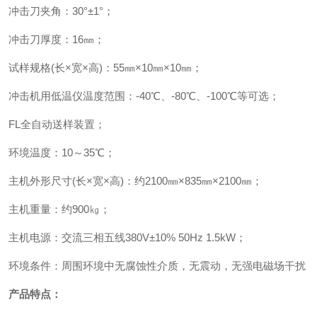
冲击刀夹角：
30
°±
1
°
；
冲击刀厚度：
16
㎜
；
试样规格
(
长×宽×高
)
：
55
㎜×
10
㎜×
10
㎜
；
冲击机用低温仪温度范围：
-40
℃、
-80
℃、
-100
℃等可选
；
FL
全自动送样装置
；
环境温度：
10
～
35
℃
；
主机外形尺寸
(
长×宽×高
)
：约
2100
㎜×
835
㎜×
2100
㎜
；
主机重量：约
900
㎏
；
主机电源：交流三相五线
380V
±
10% 50Hz 1.5kW
；
环境条件：周围环境中无腐蚀性介质，无震动，无强电磁场干扰
产品
特点：