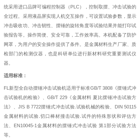
统采用进口品牌可编程控制器（
PLC
），控制取摆、冲击试验的
全过程。采用液晶屏实现人机交互操作，可设置试验参数，显示
冲击吸收功、冲击韧性、摆锤的旋转角度等试验结果并能打印试
验报告等。操作简便、安全可靠，工作效率高。本机配备了防护
网罩，为用户的安全操作提供了条件。是金属材料生产厂家、质
检部门的检测仪器，也是科研单位进行新材料研究
重要
测试仪
器。
适用标准
：
FL
新型全自动摆锤冲击试验机适用于标准
GB/T 3808
《摆锤式冲
击试验机的检验》、
GB/T 229
《金属材料 夏比摆锤冲击试验方
法》、
JIS B 7722
摆锤式冲击试验
.
试验机械的检验、
DIN 50115
金属材料的试验
.
切口棒材撞击试验
.
试件的特殊形状和评估方
法、
EN10045-1
金属材料的摆锤式冲击试验 第
1
部分试验方法
等。