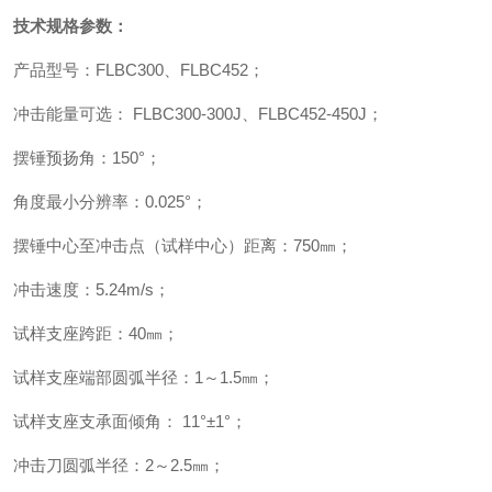
技术规格参数：
产品型号：
FLBC300
、
FLBC452
；
冲击能量可选：
FLBC300-300J
、
FLBC452-450J
；
摆锤预扬角：
150
°
；
角度最小分辨率：
0.025
°
；
摆锤中心至冲击点（试样中心）距离：
750
㎜
；
冲击速度：
5.24m/s
；
试样支座跨距：
40
㎜
；
试样支座端部圆弧半径：
1
～
1.5
㎜
；
试样支座支承面倾角：
11
°±
1
°
；
冲击刀圆弧半径：
2
～
2.5
㎜
；