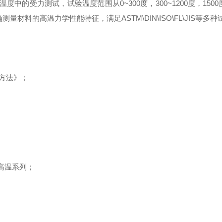
中的受力测试，试验温度范围从0~300度，300~1200度，1500度
材料的高温力学性能特征，满足ASTM\DIN\ISO\FL\JIS等多
准方法》；
5高温系列；