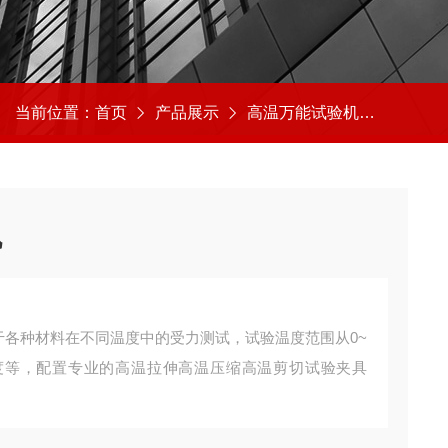
当前位置：
首页
产品展示
高温万能试验机
高温万
机
用于各种材料在不同温度中的受力测试，试验温度范围从0~
，1800度等，配置专业的高温拉伸高温压缩高温剪切试验夹具
。