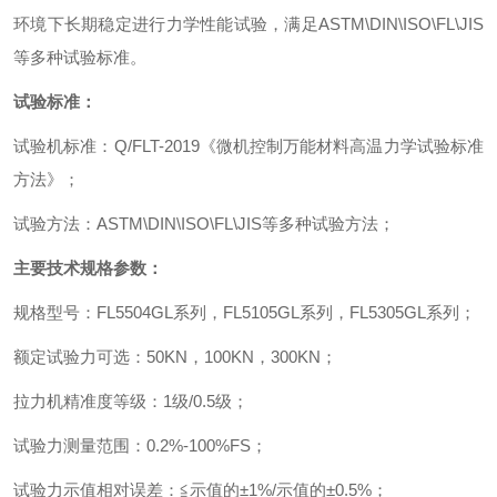
环境下长期稳定进行力学性能试验，满足
ASTM\DIN\ISO\FL\JIS
等多种试验标准。
试验标准：
试验机标准
：
Q/FLT-2019
《微机控制万能材料高温力学试验标准
方法》
；
试验方法
：
ASTM\DIN\ISO\FL\JIS
等多种试验方法
；
主要技术规格参数
：
规格型号
：
FL5504GL
系列
，
FL5105GL
系列
，
FL5305GL
系列
；
额定试验力可选
：
50KN
，
100KN
，
300KN
；
拉力机精准度等级
：
1
级
/0.5
级
；
试验力测量范围
：
0.2%-100%FS
；
试验力示值相对误差
：
≦示值的±
1%/
示值的±
0.5%
；