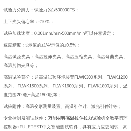
试验力分辨力
：
试验力的
1/500000FS
；
上下夹头偏心率
：
≤
10
％
；
试验加载速度
：
0.001mm/min-500mm/min
可以任意设定
；
速度精度
：
≦示值的±
1%/
示值的±
0.5%
；
高温试验夹具
：
高温拉伸夹具、高温压缩夹具、高温弯曲夹具、
高温剪切夹具等
；
高温试验部分
：
超高温试验环境装置
FLWK300
系列、
FLWK1200
系列、
FLWK1500
系列、
FLWK1600
系列、
FLWK1800
系列，温
度范围
200
度
~
高温
1800
度等
；
试验附件
：
高温变形测量装置、高温引伸计、激光引伸计等
；
专业控制及测试软件
：
万能材料高温拉伸拉力试验机
全数字闭环
控制器
+FULETEST
中文智能测试软件，具有应力应变测试，高