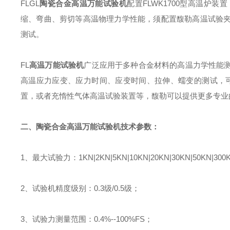
FLGL
陶瓷合金高温万能试验机
配置
FLWK1700
型高温炉装置
缩、弯曲、剪切等高温物理力学性能，须配置馥勒高温试验
测试。
FL
高温万能
试验机
广泛应用于多种合金材料的高温力学性能
高温应力应变、应力时间、应变时间
、
拉伸、蠕变的测试，
置，或者充惰性气体高温试验装置等，馥勒可以提供更多专业
二、
陶瓷合金高温万能试验机
技术参数：
1
、最大试验力：
1KN|2KN|5KN|10KN|20KN|30KN|50KN|300
2
、试验机精度级别：
0.3
级
/0.5
级；
3
、试验力测量范围：
0.4%--100%FS
；