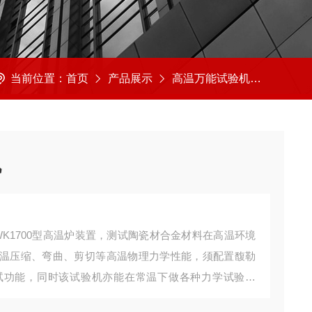
当前位置：
首页
产品展示
高温万能试验机
高温万
机
WK1700型高温炉装置，测试陶瓷材合金材料在高温环境
温压缩、弯曲、剪切等高温物理力学性能，须配置馥勒
试功能，同时该试验机亦能在常温下做各种力学试验测