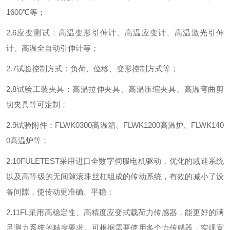
1600
℃等；
2.6
应变测试：高温变形引伸计、高温应变计、高温激光引伸
计、高温全自动引伸计等；
2.7
试验控制方式：负荷、位移、变形控制方式等；
2.8
试验工装夹具：高温拉伸夹具、高温压缩夹具、高温弯曲剪
切夹具等可定制；
2.9
试验附件：
FLWK0300
高温箱、
FLWK1200
高温炉、
FLWK140
0
高温炉等；
2.10FULETEST
采用进口全数字伺服电机驱动，优化的减速系统
以及高等级的无间隙滚珠丝杠组成的传动系统，有效的减小了设
备间隙，使传动更准确、平稳；
2.11FL
采用高稳定性、高精度应变式载荷力传感器，能更好的满
足测力系统的精度要求。可根据需要使用多个力传感器，实现宽