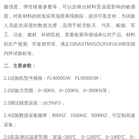
服强度、弹性模量参数等，可以反映出材料受温度影响的敏感
度，对新材料的研发应用场景再现模拟，提供可靠支持，为试验
人员提供深度的数据支撑，适用于航空航天、汽车、船舰、军
工、冶金、建材、科研院校、质量检测等领域单位对产品、材料
的生产检测、开发研究等。满足
GB\ASTM\ISO\JIS\FUL\HB
等国
内外试验标准。
二、主要参数：
2.1
试验机型号规格：
FL4000GW
、
FL5000GW
；
2.2
试验力范围：
0~30KN
、
0~100KN
、
0~300KN
等；
2.3
测试精度误差：±
0.5%FS
；
2.4
试验数据采集频率：
800HZ
、
1500HZ
、
5000HZ
，可定制高速
采集；
2.5
高温测试温度范围：室温
~350
℃、
0~1200
℃、
0~1400
℃、
0~