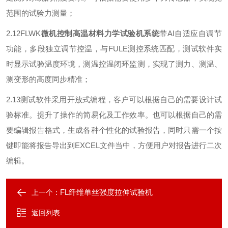
范围的试验力测量；
2.12FLWK
微机控制高温材料
力学
试验机系统
带
AI
自适应自调节
功能，多段独立调节控温，与
FULE
测控系统匹配，测试软件实
时显示试验温度环境，测温控温闭环监测，实现了测力、测温、
测变形的高度同步精准；
2.13
测试软件采用开放式编程，客户可以根据自己的需要设计试
验标准。
提升
了操作的简易化及工作效率。也可以根据自己的需
要编辑报告格式，生成各种个性化的试验报告，同时只需一个按
键即能将报告导出到
EXCEL
文件当中，方便用户对报告进行二次
编辑
。
FL纤维单丝强度拉伸试验机
上一个：
返回列表