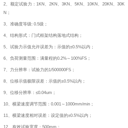
2
、额定试验力：
1KN
、
2KN
、
3KN
、
5KN
、
10KN
、
20KN
、
30K
N
；
3
、准确度等级
: 0.5
级
；
4
、结构形式：门式框架结构落地式结构；
5
、试验力示值允许误差为：示值的±
0.5%
以内
；
6
、负荷测量范围：满量程的
0.2%
～
100%FS
；
7
、力分辨率：试验力的
1/500000FS
；
8
、位移示值极限误差：示值的±
0.5%
以内
；
9
、位移分辨率：≤
0.04um
；
10
、横梁速度调节范围：
0.001
～
1000mm/min
；
11
、横梁速度相对误差：设定值的±
0.5%
以内
；
12
、有效试验宽度：
500mm
；