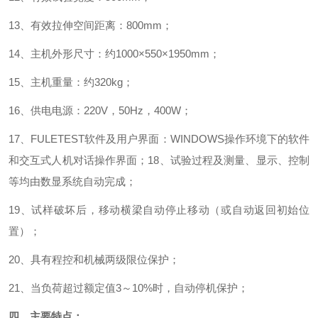
13
、有效拉伸空间距离：
800mm
；
14
、主机外形尺寸：约
1000
×
550
×
1950mm
；
15
、主机重量：约
320kg
；
16
、供电电源：
220V
，
50Hz
，
400W
；
17
、
FULETEST
软件及用户界面：
WINDOWS
操作环境下的软件
和交互式人机对话操作界面
；
18
、试验过程及测量、显示、控制
等均由数显系统自动完成
；
19
、试样破坏后，移动横梁自动停止移动（或自动返回初始位
置）
；
20
、具有程控和机械两级限位保护
；
21
、当负荷超过额定值
3
～
10%
时，自动停机保护；
四、主要特点：