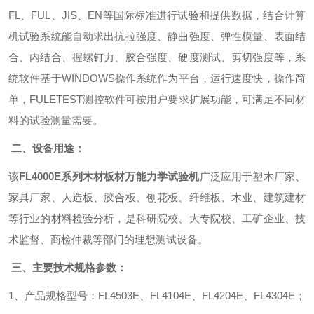
FL
、
FUL
、
JIS
、
EN
等国际标准进行试验和提供数据，结合计算
机试验系统能自动求出抗拉强度、静曲强度、弹性模量、表面结
合、内结合、握螺钉力、胶合强度、硬度测试、剪切强度等，系
统软件基于
WINDOWS
操作系统作为平台，运行速度快，操作简
单，
FULETEST
测控软件可按用户要求扩展功能，可满足不同材
料的试验测量需要。
二、设备用途：
该
FL4000E
系列
木材板材万能力学试验机
广泛应用于塑木厂家、
家具厂家、人造板、胶合板、刨花板、纤维板、木业、建筑建材
等行业的材料检验分析，是科研院校、大专院校、工矿企业、技
术监督、商检仲裁等部门的理想测试设备。
三、主要技术规格参数：
1
、产品规格型号：
FL4503E
、
FL4104E
、
FL4204E
、
FL4304E
；