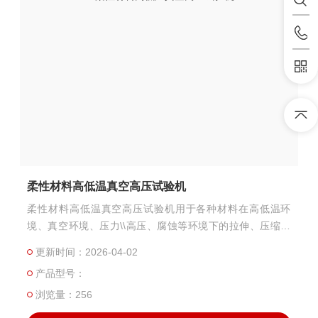
柔性材料高低温真空高压试验机
柔性材料高低温真空高压试验机用于各种材料在高低温环
境、真空环境、压力\\高压、腐蚀等环境下的拉伸、压缩、
弯曲、剪切、循环加载、疲劳加载等各项力学性能测试。不
更新时间：2026-04-02
同温度可设定、不同真空度可设定、不同高压环境可设置、
产品型号：
不同加载试验力及加载条件可设置，可实现联合控制加载测
试。用于各种材料模拟高低温高压环境下的性能试验。
浏览量：256